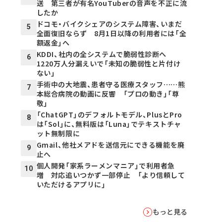
送 第三者が有名YouTuberの音声を不正に流
したか
ドコモ・バイクシェアのシステム障害、いまだ
5
全面復旧ならず 8月1日以降の利用者には「全
額返金」へ
KDDI、社内の全システムで脆弱性診断へ
6
1220万人分漏えいで「未知の脆弱性と片付け
ない」
手術中の大地震、患者守る医療スタッフ……熊
7
本総合病院の動画に反響 「プロの動き」「尊
敬」
「ChatGPT」のデフォルトモデル、PlusとPro
8
は「Sol」に、無料版は「Luna」でテキストチャ
ット無制限に
Gmail、他社メアドを送信元にできる機能を廃
9
止へ
個人開発「家系ラーメンマニア」で利用者急
10
増 対応追いつかず一部停止 「より信頼して
いただけるアプリに」
もっと見る