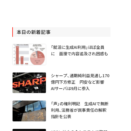
本日の新着記事
「就活に生成AI利用」ほぼ全員
に 面接で内容追及され困惑も
シャープ、通期純利益見通し170
億円下方修正 円安など影響
AIサーバは9月に参入
「声」の権利明記 生成AIで無断
利用、法務省が民事責任の解釈
指針を公表