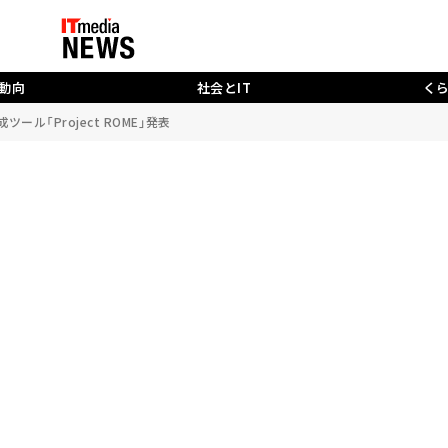
動向
社会とIT
く
ール「Project ROME」発表