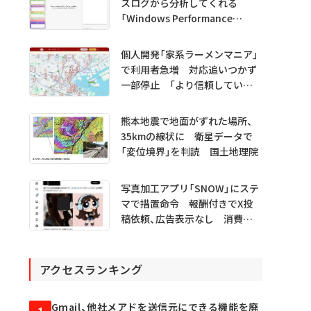
スログから分析してくれる
「Windows Performance
Analyzer MCP」 Microsoftが
プレビュー公開
個人開発「家系ラーメンマニア」
で利用者急増 対応追いつかず
一部停止 「より信頼していた
だけるアプリに」
熊本地震で地面がずれた場所、
35kmの線状に 衛星データで
「変位境界」を判読 国土地理院
写真加工アプリ「SNOW」にステ
マで措置命令 報酬付きでX投
稿依頼、広告表示なし 消費者
庁
アクセスランキング
Gmail、他社メアドを送信元にできる機能を廃