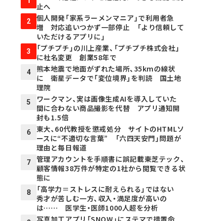
1
止へ
個人開発「家系ラーメンマニア」で利用者急
2
増 対応追いつかず一部停止 「より信頼して
いただけるアプリに」
「プチプチ」の川上産業、「プチプチ株式会社」
3
に社名変更 創業58年で
熊本地震で地面がずれた場所、35kmの線状
4
に 衛星データで「変位境界」を判読 国土地
理院
ワークマン、実は画像生成AIを導入していた
5
間に合わない商品撮影を代替 アプリ通知開
封も1.5倍
東大、60代教授を懲戒処分 サイトのHTMLソ
6
ースに“不適切な言葉” 「六四天安門」問題が
理由と毎日報道
管理アカウントを手順書に誤記載――東芝テック、
7
顧客情報38万件が特定の1社から閲覧できる状
態に
「高学力＝ストレスに耐えられる」ではない
8
秀才が苦しむ一方、収入・満足度が高いの
は…… 医学生・医師1000人超を分析
写真加工アプリ「SNOW」にステマで措置命