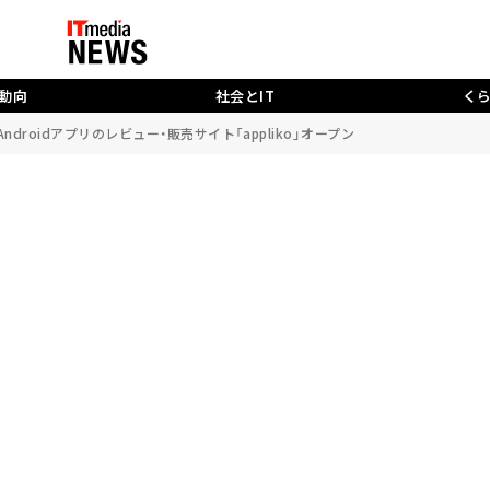
動向
社会とIT
く
ndroidアプリのレビュー・販売サイト「appliko」オープン