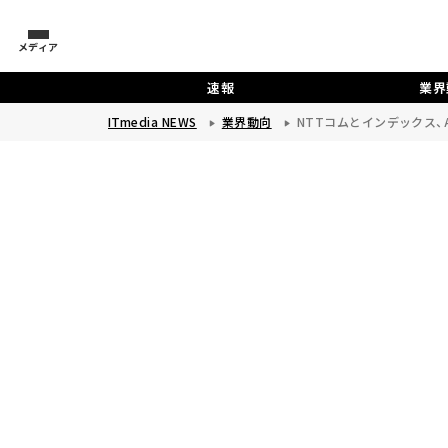
メディア
速報
業界
ITmedia NEWS
業界動向
NTTコムとインデックス、A