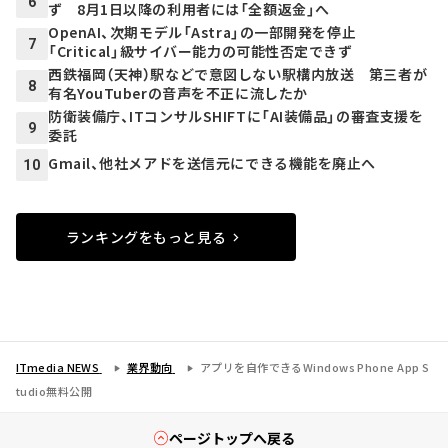
6
ず 8月1日以降の利用者には「全額返金」へ
OpenAI、次期モデル「Astra」の一部開発を停止
7
「Critical」級サイバー能力の可能性否定できず
西鉄福岡（天神）駅などで意図しない駅構内放送 第三者が
8
有名YouTuberの音声を不正に流したか
防衛装備庁、ITコンサルSHIFTに「AI装備品」の審査支援を
9
委託
Gmail、他社メアドを送信元にできる機能を廃止へ
10
ランキングをもっと見る
ITmedia NEWS
業界動向
アプリを自作できるWindows Phone App S
tudio無料公開
ページトップへ戻る