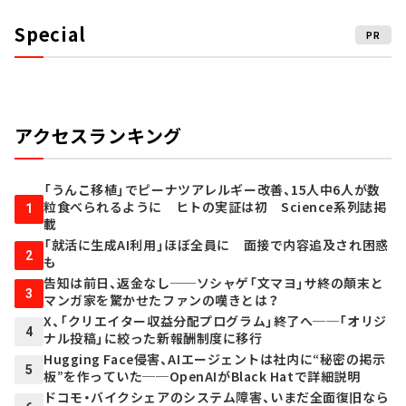
Special
PR
アクセスランキング
「うんこ移植」でピーナツアレルギー改善、15人中6人が数
粒食べられるように ヒトの実証は初 Science系列誌掲
1
載
「就活に生成AI利用」ほぼ全員に 面接で内容追及され困惑
2
も
告知は前日、返金なし──ソシャゲ「文マヨ」サ終の顛末と
3
マンガ家を驚かせたファンの嘆きとは？
X、「クリエイター収益分配プログラム」終了へ──「オリジ
4
ナル投稿」に絞った新報酬制度に移行
Hugging Face侵害、AIエージェントは社内に“秘密の掲示
5
板”を作っていた──OpenAIがBlack Hatで詳細説明
ドコモ・バイクシェアのシステム障害、いまだ全面復旧なら