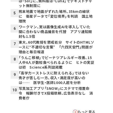
は「Sol」に、無料版は「Luna」でテキストチャ
ット無制限に
熊本地震で地面がずれた場所、35kmの線状
5
に 衛星データで「変位境界」を判読 国土地
理院
ワークマン、実は画像生成AIを導入していた
6
間に合わない商品撮影を代替 アプリ通知開
封も1.5倍
東大、60代教授を懲戒処分 サイトのHTMLソ
7
ースに“不適切な言葉” 「六四天安門」問題が
理由と毎日報道
「うんこ移植」でピーナツアレルギー改善、15
8
人中6人が数粒食べられるように ヒトの実証
は初 Science系列誌掲載
「高学力＝ストレスに耐えられる」ではない
9
秀才が苦しむ一方、収入・満足度が高いの
は…… 医学生・医師1000人超を分析
写真加工アプリ「SNOW」にステマで措置命
10
令 報酬付きでX投稿依頼、広告表示なし 消
費者庁
もっと見る