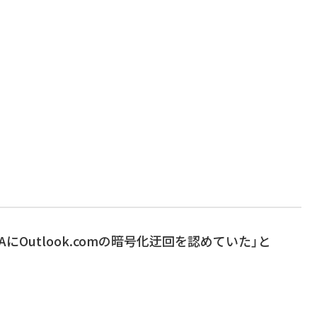
はNSAにOutlook.comの暗号化迂回を認めていた」と