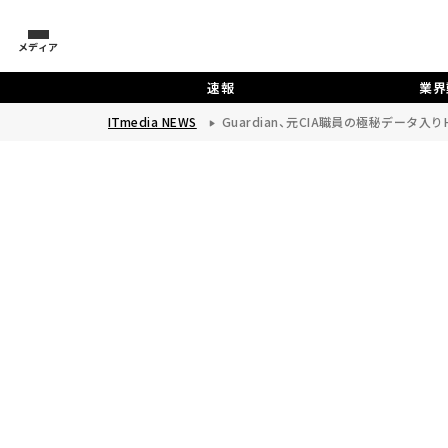
メディア
速報
業界
ITmedia NEWS
Guardian、元CIA職員の極秘データ