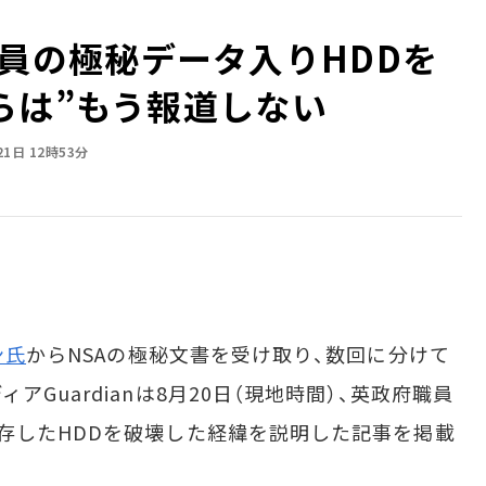
IA職員の極秘データ入りHDDを
らは”もう報道しない
21日 12時53分
ン氏
からNSAの極秘文書を受け取り、数回に分けて
Guardianは8月20日（現地時間）、英政府職員
存したHDDを破壊した経緯を説明した記事を掲載