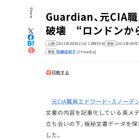
Share
Guardian、元C
破壊 “ロンドンか
2013年08月21日 12時55分
2013年08月
公開
更新
佐藤由紀子
[ITmedia]
著者
印刷する
元CIA職員エドワード・スノーデ
文書の内容を記事化している英メディア
立ち会いの下、極秘文書データを保
した。