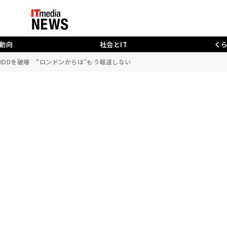
動向
社会とIT
く
入りHDDを破壊 “ロンドンからは”もう報道しない