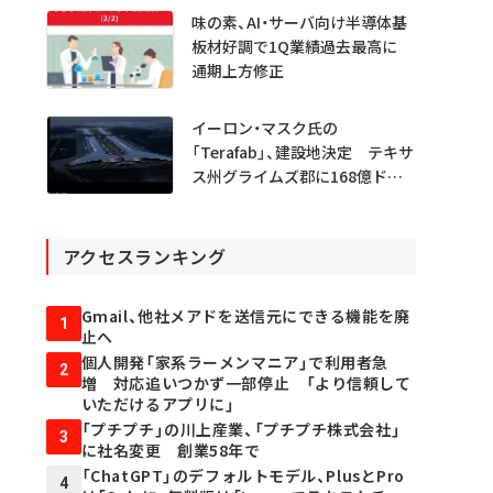
味の素、AI・サーバ向け半導体基
板材好調で1Q業績過去最高に
通期上方修正
イーロン・マスク氏の
「Terafab」、建設地決定 テキサ
ス州グライムズ郡に168億ドル
投資
アクセスランキング
Gmail、他社メアドを送信元にできる機能を廃
1
止へ
個人開発「家系ラーメンマニア」で利用者急
2
増 対応追いつかず一部停止 「より信頼して
いただけるアプリに」
「プチプチ」の川上産業、「プチプチ株式会社」
3
に社名変更 創業58年で
「ChatGPT」のデフォルトモデル、PlusとPro
4