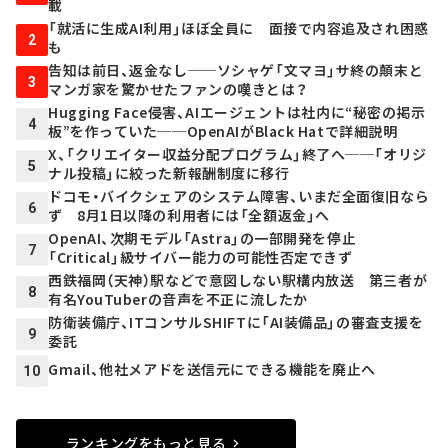
載
「就活に生成AI利用」ほぼ全員に 面接で内容追及され困惑
2
も
告知は前日、返金なし──ソシャゲ「文マヨ」サ終の顛末と
3
マンガ家を驚かせたファンの嘆きとは？
Hugging Face侵害、AIエージェントは社内に“秘密の掲示
4
板”を作っていた──OpenAIがBlack Hatで詳細説明
X、「クリエイター収益分配プログラム」終了へ──「オリジ
5
ナル投稿」に絞った新報酬制度に移行
ドコモ・バイクシェアのシステム障害、いまだ全面復旧なら
6
ず 8月1日以降の利用者には「全額返金」へ
OpenAI、次期モデル「Astra」の一部開発を停止
7
「Critical」級サイバー能力の可能性否定できず
西鉄福岡（天神）駅などで意図しない駅構内放送 第三者が
8
有名YouTuberの音声を不正に流したか
防衛装備庁、ITコンサルSHIFTに「AI装備品」の審査支援を
9
委託
Gmail、他社メアドを送信元にできる機能を廃止へ
10
ランキングをもっと見る