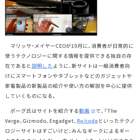
マリッサ・メイヤーCEOが10月に、消費者が日常的に
使うテクノロジーに関する情報を提供できる独自の存
在であると
説明した
ように、新サイトは一般消費者向
けにスマートフォンやタブレットなどのガジェットや
家電製品の新製品の紹介や使い方の解説を中心に提供
していくものになる。
ポーグ氏はサイトを紹介する
動画
で、「The
Verge、Gizmodo、Engadget、
Re/code
といったテクノ
ロジーサイトはすごいけど、みんなギークによるギー