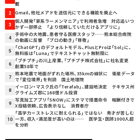
載
Gmail、他社メアドを送信元にできる機能を廃止へ
2
個人開発「家系ラーメンマニア」で利用者急増 対応追いつ
3
かず一部停止 「より信頼していただけるアプリに」
手術中の大地震、患者守る医療スタッフ……熊本総合病院
4
の動画に反響 「プロの動き」「尊敬」
「ChatGPT」のデフォルトモデル、PlusとProは「Sol」に、
5
無料版は「Luna」でテキストチャット無制限に
「プチプチ」の川上産業、「プチプチ株式会社」に社名変更
6
創業58年で
熊本地震で地面がずれた場所、35kmの線状に 衛星データ
7
で「変位境界」を判読 国土地理院
イーロン・マスク氏の「Terafab」、建設地決定 テキサス州
8
グライムズ郡に168億ドル投資
写真加工アプリ「SNOW」にステマで措置命令 報酬付きで
9
X投稿依頼、広告表示なし 消費者庁
「高学力＝ストレスに耐えられる」ではない 秀才が苦しむ
一方、収入・満足度が高いのは…… 医学生・医師1000人超
10
を分析