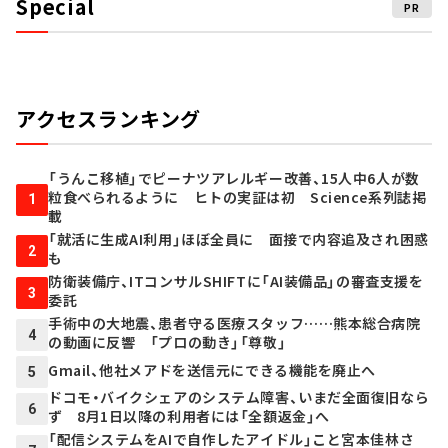
Special
PR
アクセスランキング
「うんこ移植」でピーナツアレルギー改善、15人中6人が数
粒食べられるように ヒトの実証は初 Science系列誌掲
1
載
「就活に生成AI利用」ほぼ全員に 面接で内容追及され困惑
2
も
防衛装備庁、ITコンサルSHIFTに「AI装備品」の審査支援を
3
委託
手術中の大地震、患者守る医療スタッフ……熊本総合病院
4
の動画に反響 「プロの動き」「尊敬」
Gmail、他社メアドを送信元にできる機能を廃止へ
5
ドコモ・バイクシェアのシステム障害、いまだ全面復旧なら
6
ず 8月1日以降の利用者には「全額返金」へ
「配信システムをAIで自作したアイドル」こと宮本佳林さ