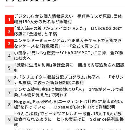
デジタル庁から個人情報漏えい 手順書ミスが原因、団体
1
職員150人分の氏名など誤送付
「購入済みの着せかえアイコン消えた」 LINEのiOS 26対
2
応版に「金返せ」と不満
ニンテンドーミュージアム、不正購入チケットで入館でき
3
ないケースを「複数確認」……「公式で買って」
小田急、「充レン」撤去→「CHARGESPOT」に回帰 全70駅
4
に拡大へ
「就活に生成AI利用」ほぼ全員に 面接で内容追及され困惑
5
も
X、「クリエイター収益分配プログラム」終了へ──「オリジ
6
ナル投稿」に絞った新報酬制度に移行
ランサム被害、主因は脆弱性より「人」 34％がメールで感
7
染、「本物に見えた」で疑わず
Hugging Face侵害、AIエージェントは社内に“秘密の掲示
8
板”を作っていた──OpenAIがBlack Hatで詳細説明
「うんこ移植」でピーナツアレルギー改善、15人中6人が数
粒食べられるように ヒトの実証は初 Science系列誌掲
9
載