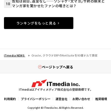
告知は前日、返金なし──ソシャゲ「文マヨ」サ終の顛末と
10
マンガ家を驚かせたファンの嘆きとは？
ランキングをもっと見る
ITmedia NEWS
Oracle、クラウドERPのNetSuiteを93億ドルで買収
ページトップへ戻る
ITmediaはアイティメディア株式会社の登録商標です。
利用規約
プライバシーポリシー
運営会社
お問い合わせ
推奨環境
Copyright © ITmedia Inc. All Rights Reserved.