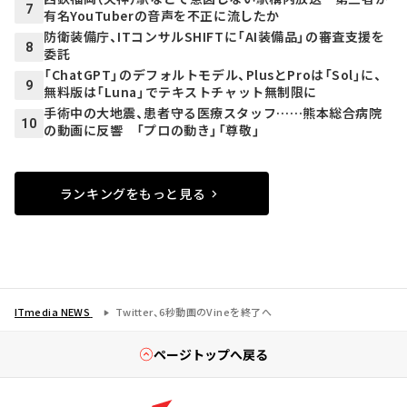
7
有名YouTuberの音声を不正に流したか
防衛装備庁、ITコンサルSHIFTに「AI装備品」の審査支援を
8
委託
「ChatGPT」のデフォルトモデル、PlusとProは「Sol」に、
9
無料版は「Luna」でテキストチャット無制限に
手術中の大地震、患者守る医療スタッフ……熊本総合病院
10
の動画に反響 「プロの動き」「尊敬」
ランキングをもっと見る
ITmedia NEWS
Twitter、6秒動画のVineを終了へ
ページトップへ戻る