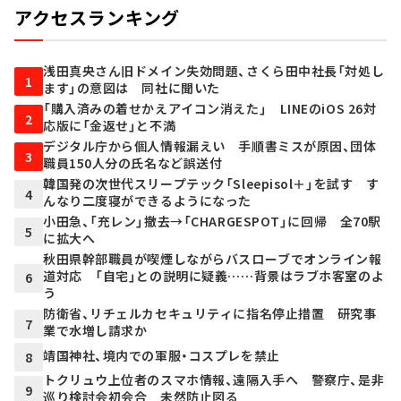
アクセスランキング
浅田真央さん旧ドメイン失効問題、さくら田中社長「対処し
1
ます」の意図は 同社に聞いた
「購入済みの着せかえアイコン消えた」 LINEのiOS 26対
2
応版に「金返せ」と不満
デジタル庁から個人情報漏えい 手順書ミスが原因、団体
3
職員150人分の氏名など誤送付
韓国発の次世代スリープテック「Sleepisol＋」を試す す
4
んなり二度寝ができるようになった
小田急、「充レン」撤去→「CHARGESPOT」に回帰 全70駅
5
に拡大へ
秋田県幹部職員が喫煙しながらバスローブでオンライン報
道対応 「自宅」との説明に疑義……背景はラブホ客室のよ
6
う
防衛省、リチェルカセキュリティに指名停止措置 研究事
7
業で水増し請求か
靖国神社、境内での軍服・コスプレを禁止
8
トクリュウ上位者のスマホ情報、遠隔入手へ 警察庁、是非
9
巡り検討会初会合 未然防止図る