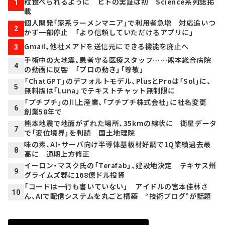
粒食べられるように ヒトの実証は初 Science系列誌掲
1
載
個人開発「家系ラーメンマニア」で利用者急増 対応追いつ
2
かず一部停止 「より信頼していただけるアプリに」
Gmail、他社メアドを送信元にできる機能を廃止へ
3
手術中の大地震、患者守る医療スタッフ……熊本総合病院
4
の動画に反響 「プロの動き」「尊敬」
「ChatGPT」のデフォルトモデル、PlusとProは「Sol」に、
5
無料版は「Luna」でテキストチャット無制限に
「プチプチ」の川上産業、「プチプチ株式会社」に社名変更
6
創業58年で
熊本地震で地面がずれた場所、35kmの線状に 衛星データ
7
で「変位境界」を判読 国土地理院
味の素、AI・サーバ向け半導体基板材好調で1Q業績過去最
8
高に 通期上方修正
イーロン・マスク氏の「Terafab」、建設地決定 テキサス州
9
グライムズ郡に168億ドル投資
「コードは一行も書いていない」 アイドルの宮本佳林さ
10
ん、AIで配信システムを丸ごと構築 “技術ブログ”が話題