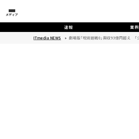
メディア
速報
業界
ITmedia NEWS
劇場版「呪術廻戦0」興収93億円超え 