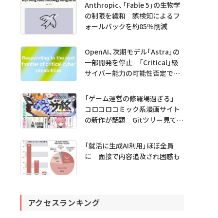
Anthropic、「Fable 5」の生物学
の制限を緩和 誤検知によるフ
ォールバックを約85％削減
OpenAI、次期モデル「Astra」の
一部開発を停止 「Critical」級
サイバー能力の可能性否定でき
ず
「ゲーム運営の修羅場過ぎる」
コロコロコミック系漫画サイト
の新作が話題 Gitツリー見てガ
チャ不具合の犯人探し
「就活に生成AI利用」ほぼ全員
に 面接で内容追及され困惑も
アクセスランキング