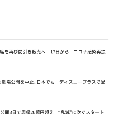
座席を再び間引き販売へ 17日から コロナ感染再拡
の劇場公開を中止、日本でも ディズニープラスで配
」公開3日で興収26億円超え “鬼滅”に次ぐスタート