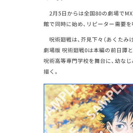
2月5日からは全国80の劇場でMX
館で同時に始め、リピーター需要を
呪術廻戦は、芥見下々（あくたみげ
劇場版 呪術廻戦0は本編の前日譚
呪術高等専門学校を舞台に、幼な
描く。