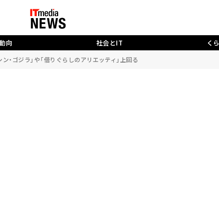
動向
社会とIT
く
「シン・ゴジラ」や「借りぐらしのアリエッティ」上回る