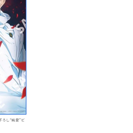
下ろし“純愛”ビ