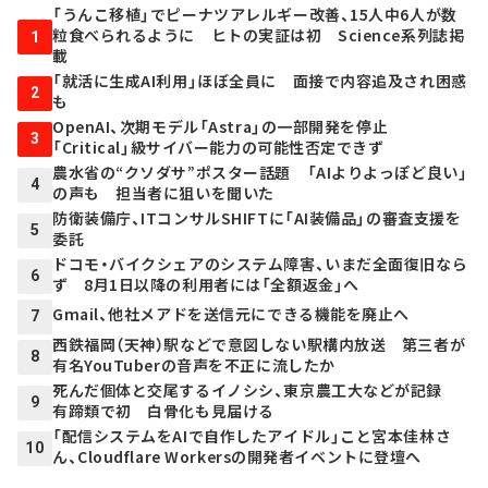
「うんこ移植」でピーナツアレルギー改善、15人中6人が数
粒食べられるように ヒトの実証は初 Science系列誌掲
1
載
「就活に生成AI利用」ほぼ全員に 面接で内容追及され困惑
2
も
OpenAI、次期モデル「Astra」の一部開発を停止
3
「Critical」級サイバー能力の可能性否定できず
農水省の“クソダサ”ポスター話題 「AIよりよっぽど良い」
4
の声も 担当者に狙いを聞いた
防衛装備庁、ITコンサルSHIFTに「AI装備品」の審査支援を
5
委託
ドコモ・バイクシェアのシステム障害、いまだ全面復旧なら
6
ず 8月1日以降の利用者には「全額返金」へ
Gmail、他社メアドを送信元にできる機能を廃止へ
7
西鉄福岡（天神）駅などで意図しない駅構内放送 第三者が
8
有名YouTuberの音声を不正に流したか
死んだ個体と交尾するイノシシ、東京農工大などが記録
9
有蹄類で初 白骨化も見届ける
「配信システムをAIで自作したアイドル」こと宮本佳林さ
10
ん、Cloudflare Workersの開発者イベントに登壇へ