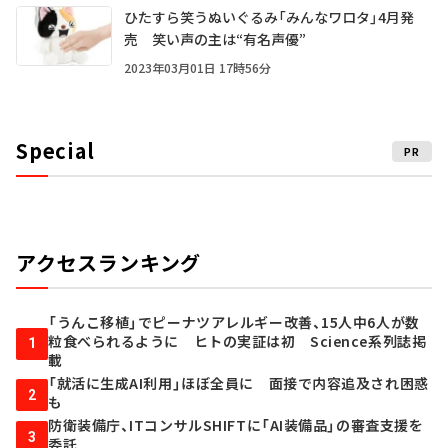
ひたすら笑うぬいぐるみ「みんなワロタ」4月発
売 笑い声の主は“有名声優”
2023年03月01日 17時56分
Special
PR
アクセスランキング
「うんこ移植」でピーナツアレルギー改善、15人中6人が数
粒食べられるように ヒトの実証は初 Science系列誌掲
1
載
「就活に生成AI利用」ほぼ全員に 面接で内容追及され困惑
2
も
防衛装備庁、ITコンサルSHIFTに「AI装備品」の審査支援を
3
委託