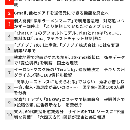
載
Gmail、他社メアドを送信元にできる機能を廃止へ
2
個人開発「家系ラーメンマニア」で利用者急増 対応追いつ
3
かず一部停止 「より信頼していただけるアプリに」
「ChatGPT」のデフォルトモデル、PlusとProは「Sol」に、
4
無料版は「Luna」でテキストチャット無制限に
「プチプチ」の川上産業、「プチプチ株式会社」に社名変更
5
創業58年で
熊本地震で地面がずれた場所、35kmの線状に 衛星データ
6
で「変位境界」を判読 国土地理院
イーロン・マスク氏の「Terafab」、建設地決定 テキサス州
7
グライムズ郡に168億ドル投資
「高学力＝ストレスに耐えられる」ではない 秀才が苦しむ
一方、収入・満足度が高いのは…… 医学生・医師1000人超
8
を分析
写真加工アプリ「SNOW」にステマで措置命令 報酬付きで
9
X投稿依頼、広告表示なし 消費者庁
東大、60代教授を懲戒処分 サイトのHTMLソースに“不適
10
切な言葉” 「六四天安門」問題が理由と毎日報道