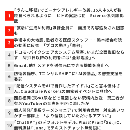
「うんこ移植」でピーナツアレルギー改善、15人中6人が数
粒食べられるように ヒトの実証は初 Science系列誌掲
1
載
「就活に生成AI利用」ほぼ全員に 面接で内容追及され困惑
2
も
手術中の大地震、患者守る医療スタッフ……熊本総合病院
3
の動画に反響 「プロの動き」「尊敬」
ドコモ・バイクシェアのシステム障害、いまだ全面復旧なら
4
ず 8月1日以降の利用者には「全額返金」へ
Gmail、他社メアドを送信元にできる機能を廃止へ
5
防衛装備庁、ITコンサルSHIFTに「AI装備品」の審査支援を
6
委託
「配信システムをAIで自作したアイドル」こと宮本佳林さ
7
ん、Cloudflare Workersの開発者イベントに登壇へ
西鉄福岡（天神）駅などで意図しない駅構内放送 第三者が
8
有名YouTuberの音声を不正に流したか
個人開発「家系ラーメンマニア」で利用者急増 対応追いつ
9
かず一部停止 「より信頼していただけるアプリに」
「ChatGPT」のデフォルトモデル、PlusとProは「Sol」に、
10
無料版は「Luna」でテキストチャット無制限に