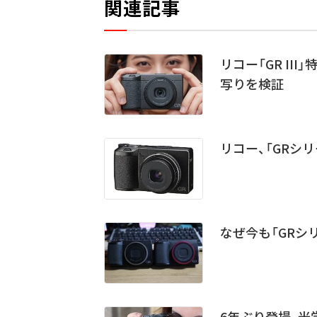
関連記事
リコー「GR II
写りを検証
リコー、「GRシ
なぜ今も「GRシ
6年ぶり登場、光学