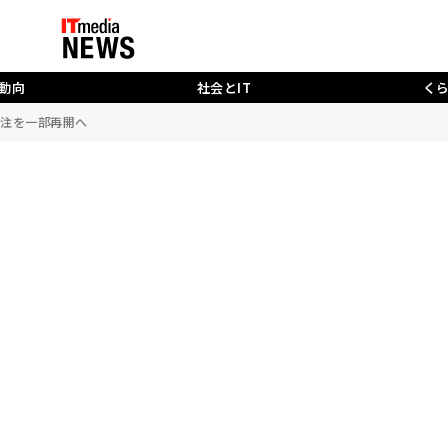
動向
社会とIT
く
受注を一部再開へ