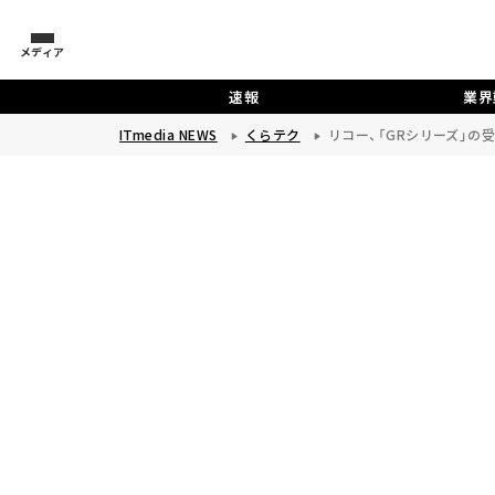
メディア
速報
業界
ITmedia NEWS
くらテク
リコー、「GRシリーズ」の