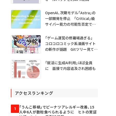
OpenAI、次期モデル「Astra」の
一部開発を停止 「Critical」級
サイバー能力の可能性否定でき
ず
「ゲーム運営の修羅場過ぎる」
コロコロコミック系漫画サイト
の新作が話題 Gitツリー見てガ
チャ不具合の犯人探し
「就活に生成AI利用」ほぼ全員
に 面接で内容追及され困惑も
アクセスランキング
「うんこ移植」でピーナツアレルギー改善、15
1
人中6人が数粒食べられるように ヒトの実証