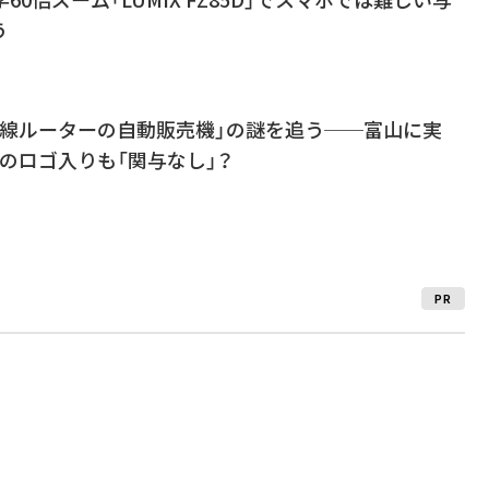
う
無線ルーターの自動販売機」の謎を追う──富山に実
のロゴ入りも「関与なし」？
PR