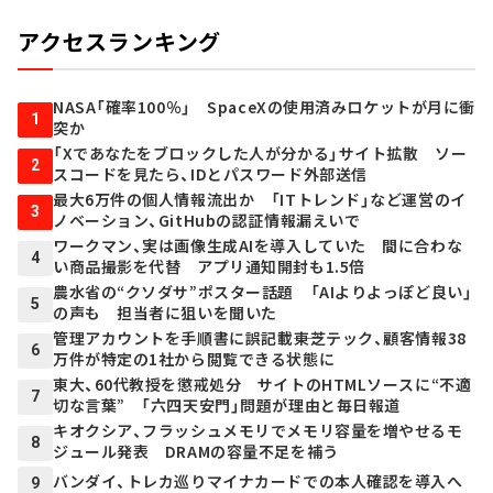
アクセスランキング
NASA「確率100％」 SpaceXの使用済みロケットが月に衝
1
突か
「Xであなたをブロックした人が分かる」サイト拡散 ソー
2
スコードを見たら、IDとパスワード外部送信
最大6万件の個人情報流出か 「ITトレンド」など運営のイ
3
ノベーション、GitHubの認証情報漏えいで
ワークマン、実は画像生成AIを導入していた 間に合わな
4
い商品撮影を代替 アプリ通知開封も1.5倍
農水省の“クソダサ”ポスター話題 「AIよりよっぽど良い」
5
の声も 担当者に狙いを聞いた
管理アカウントを手順書に誤記載――東芝テック、顧客情報38
6
万件が特定の1社から閲覧できる状態に
東大、60代教授を懲戒処分 サイトのHTMLソースに“不適
7
切な言葉” 「六四天安門」問題が理由と毎日報道
キオクシア、フラッシュメモリでメモリ容量を増やせるモ
8
ジュール発表 DRAMの容量不足を補う
バンダイ、トレカ巡りマイナカードでの本人確認を導入へ
9