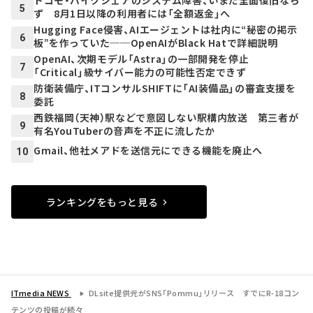
ドコモ・バイクシェアのシステム障害、いまだ全面復旧なら
5
ず 8月1日以降の利用者には「全額返金」へ
Hugging Face侵害、AIエージェントは社内に“秘密の掲示
6
板”を作っていた──OpenAIがBlack Hatで詳細説明
OpenAI、次期モデル「Astra」の一部開発を停止
7
「Critical」級サイバー能力の可能性否定できず
防衛装備庁、ITコンサルSHIFTに「AI装備品」の審査支援を
8
委託
西鉄福岡（天神）駅などで意図しない駅構内放送 第三者が
9
有名YouTuberの音声を不正に流したか
Gmail、他社メアドを送信元にできる機能を廃止へ
10
ランキングをもっと見る
ITmedia NEWS
DLsite提供元がSNS「Pommu」リリース すでにR-18コン
テンツの投稿が続々