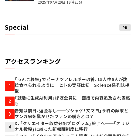
2025年07月29日 19時23分
Special
PR
アクセスランキング
「うんこ移植」でピーナツアレルギー改善、15人中6人が数
粒食べられるように ヒトの実証は初 Science系列誌掲
1
載
「就活に生成AI利用」ほぼ全員に 面接で内容追及され困惑
2
も
告知は前日、返金なし──ソシャゲ「文マヨ」サ終の顛末と
3
マンガ家を驚かせたファンの嘆きとは？
X、「クリエイター収益分配プログラム」終了へ──「オリジ
4
ナル投稿」に絞った新報酬制度に移行