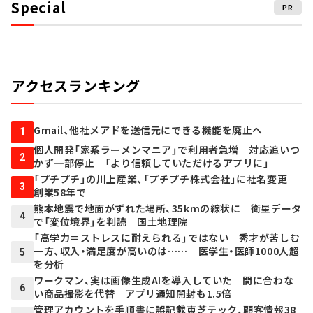
Special
PR
アクセスランキング
Gmail、他社メアドを送信元にできる機能を廃止へ
1
個人開発「家系ラーメンマニア」で利用者急増 対応追いつ
2
かず一部停止 「より信頼していただけるアプリに」
「プチプチ」の川上産業、「プチプチ株式会社」に社名変更
3
創業58年で
熊本地震で地面がずれた場所、35kmの線状に 衛星データ
4
で「変位境界」を判読 国土地理院
「高学力＝ストレスに耐えられる」ではない 秀才が苦しむ
一方、収入・満足度が高いのは…… 医学生・医師1000人超
5
を分析
ワークマン、実は画像生成AIを導入していた 間に合わな
6
い商品撮影を代替 アプリ通知開封も1.5倍
管理アカウントを手順書に誤記載――東芝テック、顧客情報38