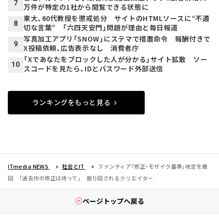
7
万件が特定の1社から閲覧できる状態に
東大、60代教授を懲戒処分 サイトのHTMLソースに“不適
8
切な言葉” 「六四天安門」問題が理由と毎日報道
写真加工アプリ「SNOW」にステマで措置命令 報酬付きで
9
X投稿依頼、広告表示なし 消費者庁
「Xであなたをブロックした人が分かる」サイト拡散 ソー
10
スコードを見たら、IDとパスワード外部送信
ランキングをもっと見る
ITmedia NEWS
社会とIT
ファンティア「修正・モザイク基準」改定を撤
回 「過去作の修正は待って」 振り回されるクリエイター
ページトップへ戻る