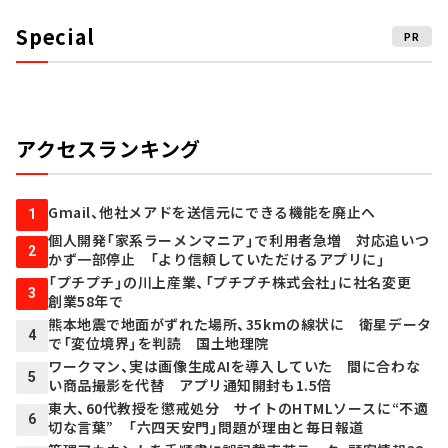
Special
PR
アクセスランキング
Gmail、他社メアドを送信元にできる機能を廃止へ
1
個人開発「家系ラーメンマニア」で利用者急増 対応追いつ
2
かず一部停止 「より信頼していただけるアプリに」
「プチプチ」の川上産業、「プチプチ株式会社」に社名変更
3
創業58年で
熊本地震で地面がずれた場所、35kmの線状に 衛星データ
4
で「変位境界」を判読 国土地理院
ワークマン、実は画像生成AIを導入していた 間に合わな
5
い商品撮影を代替 アプリ通知開封も1.5倍
東大、60代教授を懲戒処分 サイトのHTMLソースに“不適
6
切な言葉” 「六四天安門」問題が理由と毎日報道