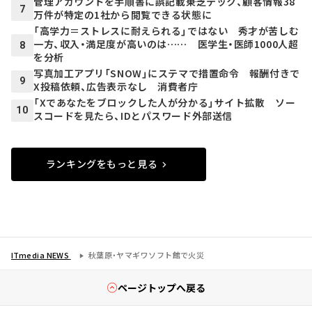
管理アカウントを手順書に誤記載――東芝テック、顧客情報38
7
万件が特定の1社から閲覧できる状態に
「高学力＝ストレスに耐えられる」ではない 秀才が苦しむ
一方、収入・満足度が高いのは…… 医学生・医師1000人超
8
を分析
写真加工アプリ「SNOW」にステマで措置命令 報酬付きで
9
X投稿依頼、広告表示なし 消費者庁
「Xであなたをブロックした人が分かる」サイト拡散 ソー
10
スコードを見たら、IDとパスワード外部送信
ランキングをもっと見る
ITmedia NEWS
秋葉原・ヤマギワソフト館で火災
ページトップへ戻る