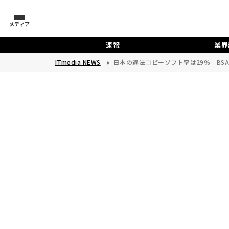
メディア
速報
業界
ITmedia NEWS
日本の違法コピーソフト率は29％ BS