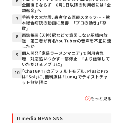
6
全面復旧ならず 8月1日以降の利用者には「全
額返金」へ
手術中の大地震、患者守る医療スタッフ……熊
7
本総合病院の動画に反響 「プロの動き」「尊
敬」
西鉄福岡（天神）駅などで意図しない駅構内放
8
送 第三者が有名YouTuberの音声を不正に流
したか
個人開発「家系ラーメンマニア」で利用者急
9
増 対応追いつかず一部停止 「より信頼して
いただけるアプリに」
「ChatGPT」のデフォルトモデル、PlusとPro
10
は「Sol」に、無料版は「Luna」でテキストチャ
ット無制限に
もっと見る
ITmedia NEWS SNS