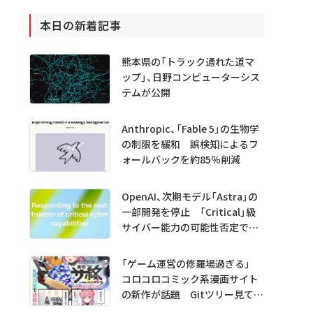
本日の新着記事
熊本県の「トラック通れた道マ
ップ」、日野コンピューターシス
テムが公開
Anthropic、「Fable 5」の生物学
の制限を緩和 誤検知によるフ
ォールバックを約85％削減
OpenAI、次期モデル「Astra」の
一部開発を停止 「Critical」級
サイバー能力の可能性否定でき
ず
「ゲーム運営の修羅場過ぎる」
コロコロコミック系漫画サイト
の新作が話題 Gitツリー見てガ
チャ不具合の犯人探し