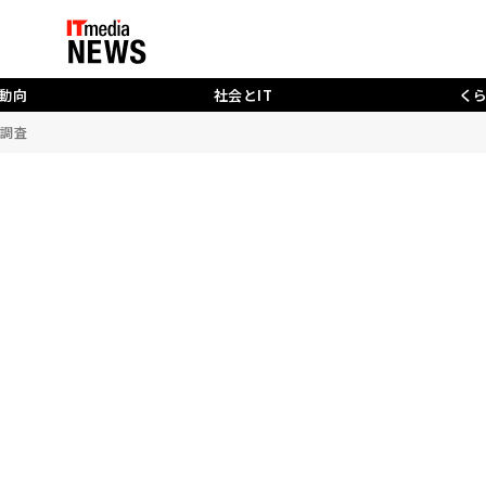
動向
社会とIT
く
A調査