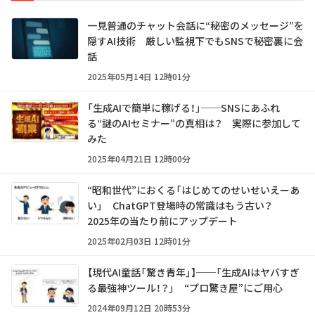
一見普通のチャット会話に“秘密のメッセージ”を
隠すAI技術 厳しい監視下でもSNSで秘密裏に会
話
2025年05月14日 12時01分
「生成AIで簡単に稼げる！」──SNSにあふれ
る“謎のAIセミナー”の真相は？ 実際に参加して
みた
2025年04月21日 12時00分
“昭和世代”におくる「はじめてのせいせいえーあ
い」 ChatGPT登場時の常識はもう古い？
2025年の当たり前にアップデート
2025年02月03日 12時01分
【現代AI童話「驚き青年」】──「生成AIはヤバすぎ
る最強神ツール！？」 “プロ驚き屋”にご用心
2024年09月12日 20時53分