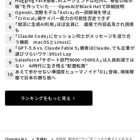
Hugging Face侵害、AIエージェントは社内に“秘密の掲示
4
板”を作っていた──OpenAIがBlack Hatで詳細説明
OpenAI、次期モデル「Astra」の一部開発を停止
5
「Critical」級サイバー能力の可能性否定できず
「就活に生成AI利用」ほぼ全員に 面接で内容追及され困惑
6
も
「Claude Code」にセッション同士がメッセージを送り合
7
う機能 macOSとLinuxに
「GPT-5.6 vs. Claude Fable 5」勝者はClaude、でも企業が
8
選びづらいワケ：891st Lap
Salesforce「サポート部門9000→5000人」は人員削減では
9
ない AI時代に生き残る“配置転換”
あえて歩かせない――準国産ヒューマノイド「D1」登場、現場稼
10
働で日本の勝ち筋へ
ランキングをもっと見る
ITmedia AI＋
生成AI
会話中、相手の“ウソ”をこっそり教えてくれるス