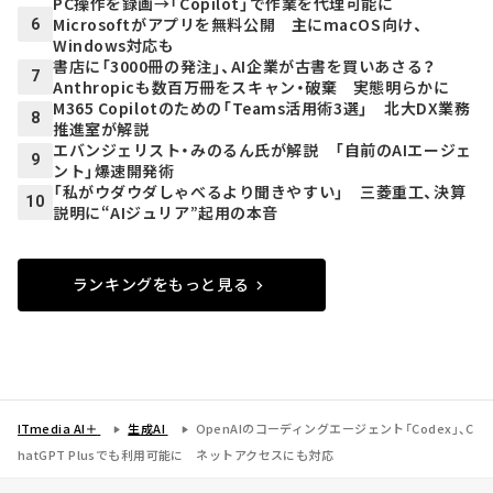
PC操作を録画→「Copilot」で作業を代理可能に
Microsoftがアプリを無料公開 主にmacOS向け、
6
Windows対応も
書店に「3000冊の発注」、AI企業が古書を買いあさる？
7
Anthropicも数百万冊をスキャン・破棄 実態明らかに
M365 Copilotのための「Teams活用術3選」 北大DX業務
8
推進室が解説
エバンジェリスト・みのるん氏が解説 「自前のAIエージェ
9
ント」爆速開発術
「私がウダウダしゃべるより聞きやすい」 三菱重工、決算
10
説明に“AIジュリア”起用の本音
ランキングをもっと見る
ITmedia AI＋
生成AI
OpenAIのコーディングエージェント「Codex」、C
hatGPT Plusでも利用可能に ネットアクセスにも対応