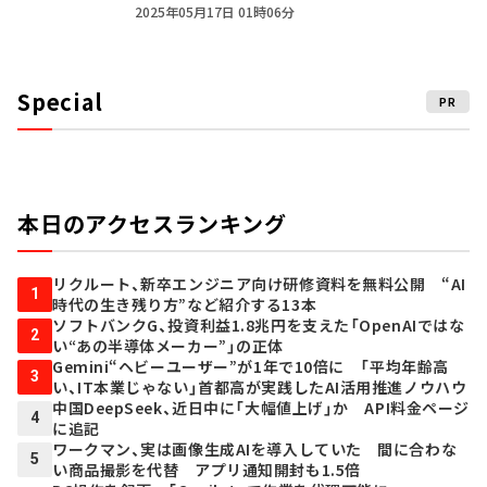
2025年05月17日 01時06分
Special
PR
本日のアクセスランキング
リクルート、新卒エンジニア向け研修資料を無料公開 “AI
1
時代の生き残り方”など紹介する13本
ソフトバンクG、投資利益1.8兆円を支えた「OpenAIではな
2
い“あの半導体メーカー”」の正体
Gemini“ヘビーユーザー”が1年で10倍に 「平均年齢高
3
い、IT本業じゃない」首都高が実践したAI活用推進ノウハウ
中国DeepSeek、近日中に「大幅値上げ」か API料金ページ
4
に追記
ワークマン、実は画像生成AIを導入していた 間に合わな
5
い商品撮影を代替 アプリ通知開封も1.5倍