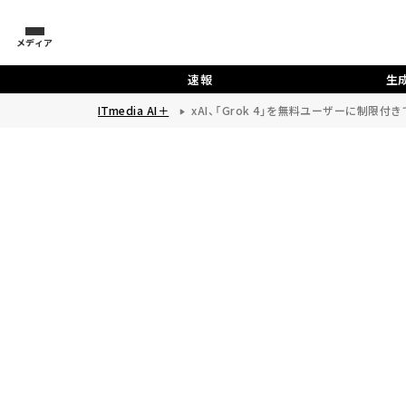
メディア
速報
生成
ITmedia AI＋
xAI、「Grok 4」を無料ユーザーに制