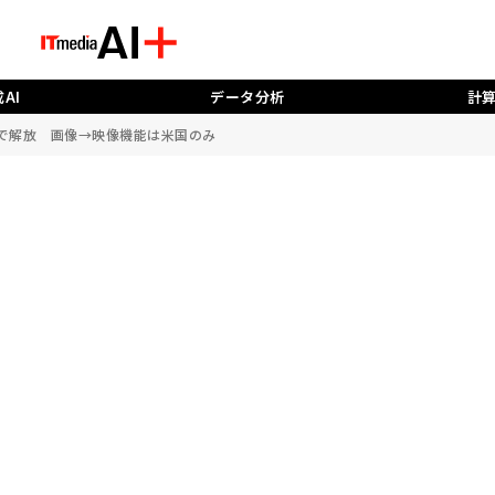
AI
データ分析
計
限付きで解放 画像→映像機能は米国のみ