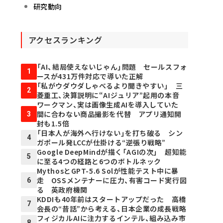
研究動向
アクセスランキング
「AI、結局使えないじゃん」問題 セールスフォ
1
ースが431万件対応で導いた正解
「私がウダウダしゃべるより聞きやすい」 三
2
菱重工、決算説明に“AIジュリア”起用の本音
ワークマン、実は画像生成AIを導入していた
間に合わない商品撮影を代替 アプリ通知開
3
封も1.5倍
「日本人が海外へ行けない」を打ち破る シン
4
ガポール発LCCが仕掛ける“逆張り戦略”
Google DeepMindが描く「AGIの次」 超知能
5
に至る4つの経路と6つのボトルネック
MythosとGPT-5.6 Solが性能テスト中に暴
走 OSSメンテナーに圧力、有害コード実行図
6
る 英政府機関
KDDIも40年前はスタートアップだった 高橋
7
会長の“昔話”から考える、日本企業の成長戦略
フィジカルAIに注力するインテル、組み込み市
8