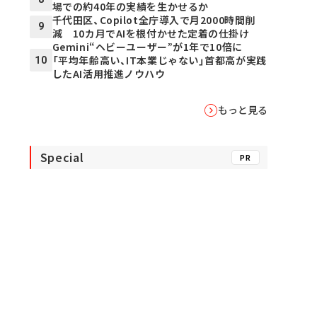
場での約40年の実績を生かせるか
千代田区、Copilot全庁導入で月2000時間削
9
減 10カ月でAIを根付かせた定着の仕掛け
Gemini“ヘビーユーザー”が1年で10倍に
「平均年齢高い、IT本業じゃない」首都高が実践
10
したAI活用推進ノウハウ
もっと見る
Special
PR