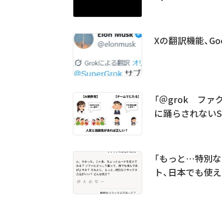
Xの翻訳機能、Go
「＠grok フ
に踊らされないS
「もっと…特別なリ
ト、日本でも使