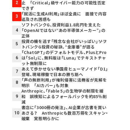
止 「Critical」級サイバー能力の可能性否定
2
できず
「就活に生成AI利用」ほぼ全員に 面接で内容
3
追及され困惑も
ソフトバンクG、投資利益1.8兆円を支えた
「OpenAIではない“あの半導体メーカー”」の
4
正体
投資の機を逃す「残念な会社がいっぱい」――ソフ
5
トバンクG投資の秘訣、“金庫番”が語る
「ChatGPT」のデフォルトモデル、PlusとPro
は「Sol」に、無料版は「Luna」でテキストチャ
6
ット無制限に
あえて歩かせない――準国産ヒューマノイド「D1」
7
登場、現場稼働で日本の勝ち筋へ
「声の無断利用」が権利侵害に――法務省が見解を
8
明示 「AIカバー」も対象
Anthropic、「Fable 5」の生物学の制限を緩
和 誤検知によるフォールバックを約85％削
9
減
書店に「3000冊の発注」、AI企業が古書を買い
あさる？ Anthropicも数百万冊をスキャン・
10
破棄 実態明らかに