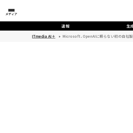
メディア
速報
生成
ITmedia AI＋
Microsoft、OpenAIに頼らない初の