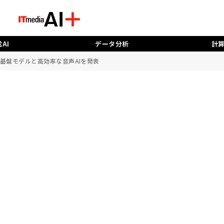
AI
データ分析
計
自社製基盤モデルと高効率な音声AIを発表