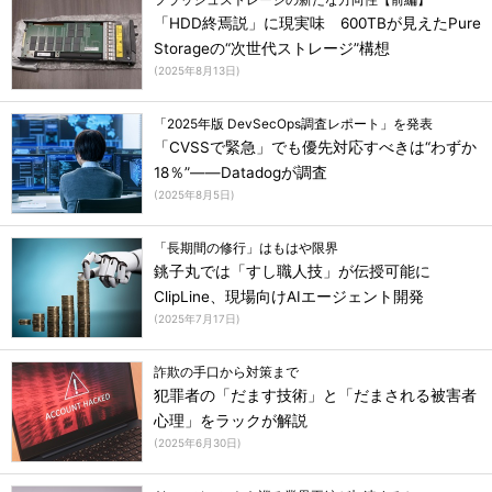
「HDD終焉説」に現実味 600TBが見えたPure
Storageの“次世代ストレージ”構想
(
2025年8月13日
)
「2025年版 DevSecOps調査レポート」を発表
「CVSSで緊急」でも優先対応すべきは“わずか
18％”――Datadogが調査
(
2025年8月5日
)
「長期間の修行」はもはや限界
銚子丸では「すし職人技」が伝授可能に
ClipLine、現場向けAIエージェント開発
(
2025年7月17日
)
詐欺の手口から対策まで
犯罪者の「だます技術」と「だまされる被害者
心理」をラックが解説
(
2025年6月30日
)