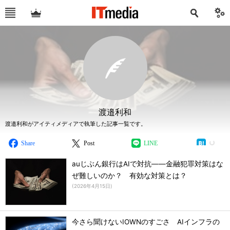
渡邉利和
渡邉利和がアイティメディアで執筆した記事一覧です。
Share
Post
LINE
auじぶん銀行はAIで対抗――金融犯罪対策はな
ぜ難しいのか？ 有効な対策とは？
(
2026年4月15日
)
今さら聞けないIOWNのすごさ AIインフラの