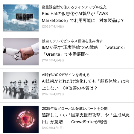
従量課金型で使えるラインアップを拡充
Red Hatの仮想化やAI製品が「AWS
Marketplace」で利用可能に 対象製品は？
(
2025年4月4日
)
独自モデルでビジネス価値を生み出す
IBMが示す“現実路線”のAI戦略 「watsonx」
「Granite」で本番展開へ
(
2025年4月4日
)
AI時代のCXデザインを考える
AI技術がどれだけ進化しても「顧客体験」は向
上しない CX改善の本質は？
(
2025年4月2日
)
2025年版グローバル脅威レポートを公開
追跡しにくい「国家支援型攻撃」や「生成AI悪
用」が急増――CrowdStrikeが報告
(
2025年4月1日
)