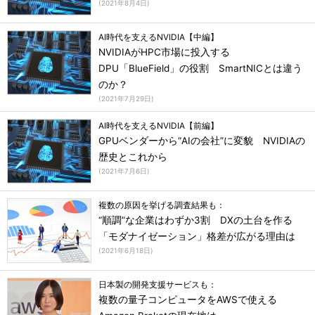
(
2021年8月4日
)
AI時代を支えるNVIDIA【中編】
NVIDIAがHPC市場に投入する
DPU「BlueField」の役割 SmartNICとは違う
のか？
(
2021年7月29日
)
AI時代を支えるNVIDIA【前編】
GPUベンダーから“AIの会社”に変貌 NVIDIAの
歴史とこれから
(
2021年7月6日
)
複数の原因を挙げる調査結果も：
“順調”な企業はわずか3割 DXの土台を作る
「モダナイゼーション」格差が広がる理由は
(
2021年6月18日
)
日本製の開発支援サービスも：
複数の量子コンピュータをAWSで使える