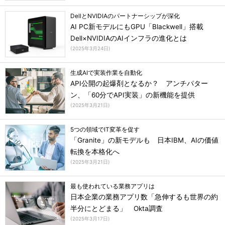
DellとNVIDIAのパートナーシップが深化
AI PC新モデルにもGPU「Blackwell」搭載
Dell×NVIDIAのAIインフラの進化とは
(
2025年3月24日
)
生成AIで実装作業を自動化
API公開の起爆剤となるか？ アンチパター
ン、「60分でAPI実装」の新機能を提供
(
2025年3月21日
)
5つの領域でIT変革を促す
「Granite」の新モデルも 日本IBM、AIの価値
転換を本格化へ
(
2025年3月21日
)
最も使われている業務アプリは
日本企業の業務アプリ数「急伸するも世界の約
半分にとどまる」 Okta調査
(
2025年3月17日
)