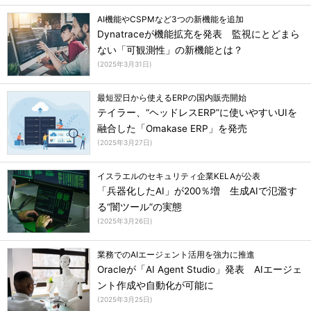
AI機能やCSPMなど3つの新機能を追加
Dynatraceが機能拡充を発表 監視にとどまら
ない「可観測性」の新機能とは？
(
2025年3月31日
)
最短翌日から使えるERPの国内販売開始
テイラー、“ヘッドレスERP”に使いやすいUIを
融合した「Omakase ERP」を発売
(
2025年3月27日
)
イスラエルのセキュリティ企業KELAが公表
「兵器化したAI」が200％増 生成AIで氾濫す
る“闇ツール”の実態
(
2025年3月26日
)
業務でのAIエージェント活用を強力に推進
Oracleが「AI Agent Studio」発表 AIエージェ
ント作成や自動化が可能に
(
2025年3月25日
)