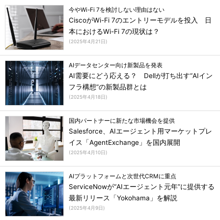
今やWi-Fi 7を検討しない理由はない
CiscoがWi-Fi 7のエントリーモデルを投入 日
本におけるWi-Fi 7の現状は？
(
2025年4月21日
)
AIデータセンター向け新製品を発表
AI需要にどう応える？ Dellが打ち出す“AIイン
フラ構想”の新製品群とは
(
2025年4月18日
)
国内パートナーに新たな市場機会を提供
Salesforce、AIエージェント用マーケットプレ
イス「AgentExchange」を国内展開
(
2025年4月10日
)
AIプラットフォームと次世代CRMに重点
ServiceNowが“AIエージェント元年”に提供する
最新リリース「Yokohama」を解説
(
2025年4月9日
)