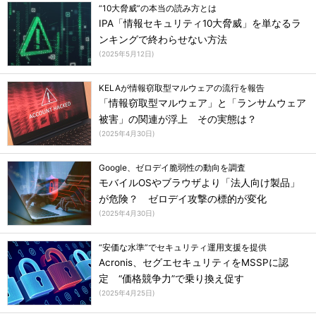
“10大脅威”の本当の読み方とは
IPA「情報セキュリティ10大脅威」を単なるラ
ンキングで終わらせない方法
(
2025年5月12日
)
KELAが情報窃取型マルウェアの流行を報告
「情報窃取型マルウェア」と「ランサムウェア
被害」の関連が浮上 その実態は？
(
2025年4月30日
)
Google、ゼロデイ脆弱性の動向を調査
モバイルOSやブラウザより「法人向け製品」
が危険？ ゼロデイ攻撃の標的が変化
(
2025年4月30日
)
“安価な水準”でセキュリティ運用支援を提供
Acronis、セグエセキュリティをMSSPに認
定 “価格競争力”で乗り換え促す
(
2025年4月25日
)