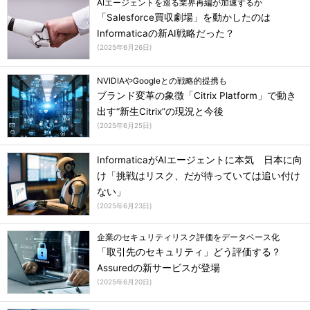
AIエージェントを巡る業界再編が加速するか
「Salesforce買収劇場」を動かしたのは
Informaticaの新AI戦略だった？
(
2025年6月26日
)
NVIDIAやGoogleとの戦略的提携も
ブランド変革の象徴「Citrix Platform」で動き
出す“新生Citrix”の現況と今後
(
2025年6月25日
)
InformaticaがAIエージェントに本気 日本に向
け「挑戦はリスク、だが待っていては追い付け
ない」
(
2025年6月23日
)
企業のセキュリティリスク評価をデータベース化
「取引先のセキュリティ」どう評価する？
Assuredの新サービスが登場
(
2025年6月20日
)