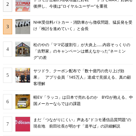
後押し、今後は“ロイヤルユーザー”を重視
NHK受信料パトカー・消防車から徴収問題、猛反発を受
け「検討を進めていく」と会長
松のやの「ママ応援割引」が大炎上……内容そっくりの
「吉野家」のキャンペーンは燃えなかった“ネーミン
グ”の差
サツドラ、クーポン配布で「数十億円の売り上げ効
果」 アプリ会員「145万人」達成で見据える、真の顧
客理解
軽EV「ラッコ」は日本で売れるのか BYDが抱える、中
国メーカーならではの課題
まだ「つながりにくい」声ある“ドコモ通信品質問題”の
現在地 前田社長が明かす「道半ば」の詳細解説