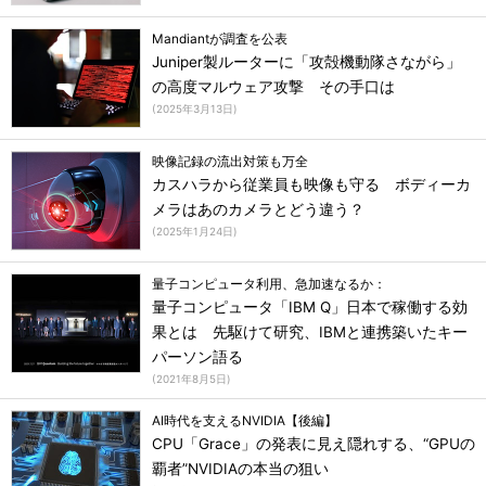
Mandiantが調査を公表
Juniper製ルーターに「攻殻機動隊さながら」
の高度マルウェア攻撃 その手口は
(
2025年3月13日
)
映像記録の流出対策も万全
カスハラから従業員も映像も守る ボディーカ
メラはあのカメラとどう違う？
(
2025年1月24日
)
量子コンピュータ利用、急加速なるか：
量子コンピュータ「IBM Q」日本で稼働する効
果とは 先駆けて研究、IBMと連携築いたキー
パーソン語る
(
2021年8月5日
)
AI時代を支えるNVIDIA【後編】
CPU「Grace」の発表に見え隠れする、“GPUの
覇者”NVIDIAの本当の狙い