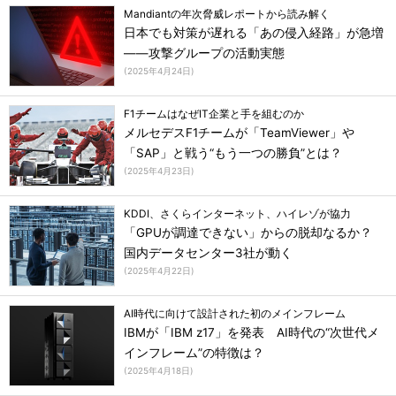
Mandiantの年次脅威レポートから読み解く
日本でも対策が遅れる「あの侵入経路」が急増
――攻撃グループの活動実態
(
2025年4月24日
)
F1チームはなぜIT企業と手を組むのか
メルセデスF1チームが「TeamViewer」や
「SAP」と戦う“もう一つの勝負”とは？
(
2025年4月23日
)
KDDI、さくらインターネット、ハイレゾが協力
「GPUが調達できない」からの脱却なるか？
国内データセンター3社が動く
(
2025年4月22日
)
AI時代に向けて設計された初のメインフレーム
IBMが「IBM z17」を発表 AI時代の“次世代メ
インフレーム”の特徴は？
(
2025年4月18日
)