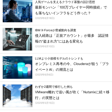
人気ゲームを支えるクラウド基盤の設計思想
最新モンハン「100万プレイヤー同時接続」で
も落ちないインフラをどう作った？
(
2025年6月19日
)
IBM X-Forceが脅威動向を調査
侵入経路は「正規アカウント」が最多 認証情
報の“盗まれ方”にはある変化も
(
2025年6月10日
)
LLMより小規模モデルのトレンドも
オンプレミス再考の今、Clouderaが狙う「プラ
イベートAI」の潮流とは
(
2025年6月6日
)
わずか2週間で移行した例も
VMware離れで追い風が吹く「Nutanixに続々移
行」の実態とは
(
2025年5月15日
)