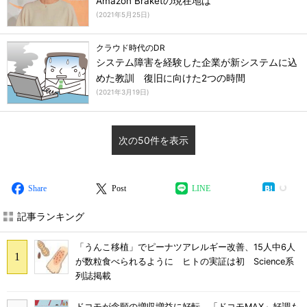
Amazon Braketの現在地は
(
2021年5月25日
)
クラウド時代のDR
システム障害を経験した企業が新システムに込
めた教訓 復旧に向けた2つの時間
(
2021年3月19日
)
次の50件を表示
Share
Post
LINE
記事ランキング
「うんこ移植」でピーナツアレルギー改善、15人中6人
が数粒食べられるように ヒトの実証は初 Science系
列誌掲載
ドコモが念願の増収増益に好転 「ドコモMAX」好調も