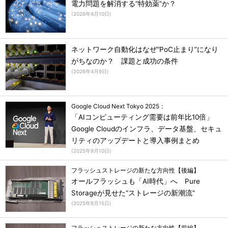
電力問題を解消する“特効薬”か？
(
2026年4月10日
)
ネットワーク自動化はなぜ“PoC止まり”になり
がちなのか？ 課題と成功の条件
(
2026年4月9日
)
Google Cloud Next Tokyo 2025：
「AIコンピューティング需要は前年比10倍」
Google Cloudのインフラ、データ基盤、セキュ
リティのアップデートと導入事例まとめ
(
2025年9月10日
)
フラッシュストレージの新たな方向性【後編】
オールフラッシュも「AI時代」へ Pure
Storageが見せた“ストレージの新潮流”
(
2025年8月15日
)
フラッシュストレージの新たな方向性【前編】