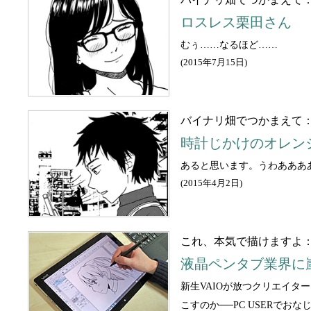
ロスレス栗田さん
むぅ……なるほど……
(
2015年7月15日
)
バイナリ畑でつかまえて
時計じかけのオレン
あると思います。うわあああ
(
2015年4月2日
)
これ、本気で描けますよ
液晶ペンタブ業界に嵐を
新生VAIOが放つクリエイター
こすのか──PC USERでおなじ