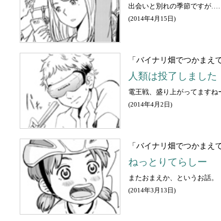
出会いと別れの季節ですが…
(
2014年4月15日
)
「バイナリ畑でつかまえて
人類は投了しました
電王戦、盛り上がってますね
(
2014年4月2日
)
「バイナリ畑でつかまえて
ねっとりてらしー
またおまえか、というお話。
(
2014年3月13日
)