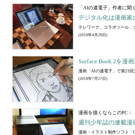
「AIの遺電子」作者に聞
デジタル化は漫画家
テレワーク、コラボツール、
(
2019年4月29日
)
Surface Book
漫画「AIの遺電子」で第21回
(
2018年7月27日
)
漫画を描くならこのPC：
週刊少年誌の連載漫画
漫画・イラスト制作ソフト「CL