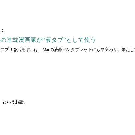
?：
少年誌の連載漫画家が“液タブ”として使う
Pro。アプリを活用すれば、Macの液晶ペンタブレットにも早変わり。果た
：
、というお話。
：