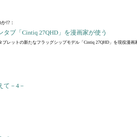
か!?：
ブ「Cintiq 27QHD」を漫画家が使う
ブレットの新たなフラッグシップモデル「Cintiq 27QHD」を現役漫
：
えて－4－
：