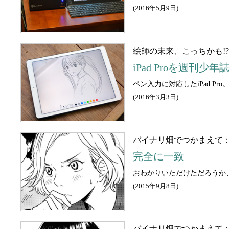
(
2016年5月9日
)
絵師の未来、こっちかも!
iPad Proを週刊
ペン入力に対応したiPad 
(
2016年3月3日
)
バイナリ畑でつかまえて
完全に一致
おわかりいただけただろうか
(
2015年9月8日
)
バイナリ畑でつかまえて