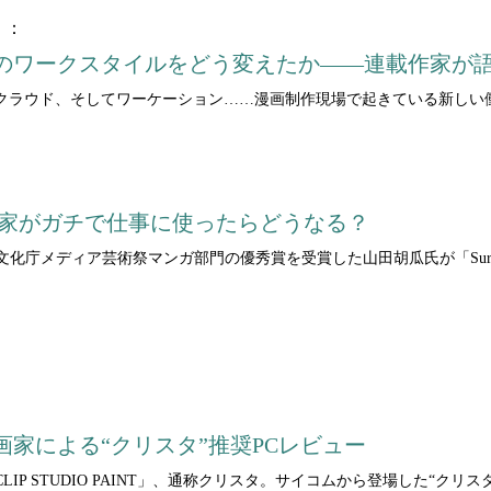
く：
のワークスタイルをどう変えたか――連載作家が
クラウド、そしてワーケーション……漫画制作現場で起きている新しい
 2を漫画家がガチで仕事に使ったらどうなる？
文化庁メディア芸術祭マンガ部門の優秀賞を受賞した山田胡瓜氏が「Surfa
家による“クリスタ”推奨PCレビュー
IP STUDIO PAINT」、通称クリスタ。サイコムから登場した“ク