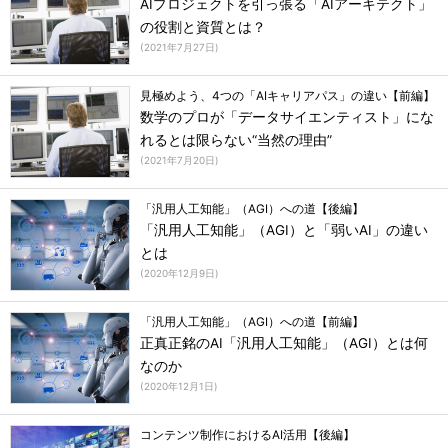
AIプロジェクトを引っ張る「AIアーキテクト」
の役割と資質とは？
(
2021年7月27日
)
見極めよう、4つの「AIキャリアパス」の違い【前編】
数学のプロが「データサイエンティスト」にな
れるとは限らない“当然の理由”
(
2021年7月20日
)
「汎用人工知能」（AGI）への道【後編】
「汎用人工知能」（AGI）と「弱いAI」の違い
とは
(
2020年12月9日
)
「汎用人工知能」（AGI）への道【前編】
正真正銘のAI「汎用人工知能」（AGI）とは何
なのか
(
2020年12月1日
)
コンテンツ制作におけるAI活用【後編】