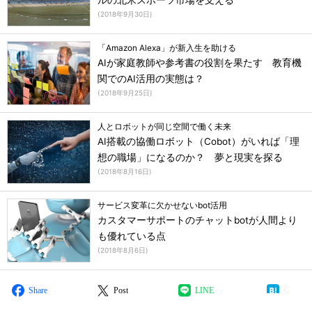
ルの北米スポーツ市場を支える
(
2018年9月30日
)
「Amazon Alexa」が新入生を助ける
AIが家庭教師や参考書の役割を果たす 教育機
関でのAI活用の実態は？
(
2018年9月25日
)
人とロボットが同じ空間で働く未来
AI搭載の協働ロボット（Cobot）がいれば「理
想の職場」になるのか？ 夢と現実を探る
(
2018年8月16日
)
サービス変革に欠かせないbot活用
カスタマーサポートのチャットbotが人間より
も優れている点
(
2018年8月6日
)
Share
Post
LINE