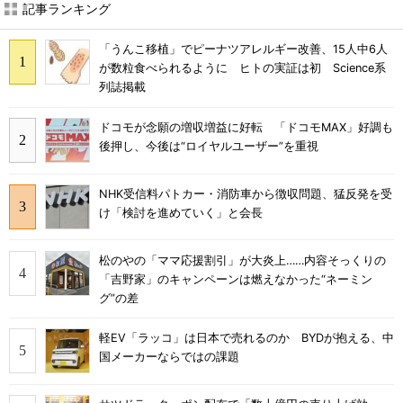
記事ランキング
「うんこ移植」でピーナツアレルギー改善、15人中6人
が数粒食べられるように ヒトの実証は初 Science系
列誌掲載
ドコモが念願の増収増益に好転 「ドコモMAX」好調も
後押し、今後は“ロイヤルユーザー”を重視
NHK受信料パトカー・消防車から徴収問題、猛反発を受
け「検討を進めていく」と会長
松のやの「ママ応援割引」が大炎上……内容そっくりの
「吉野家」のキャンペーンは燃えなかった“ネーミン
グ”の差
軽EV「ラッコ」は日本で売れるのか BYDが抱える、中
国メーカーならではの課題