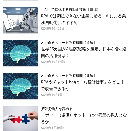
「AI」で進化する自動化技術【前編】
RPAでは満足できない企業に贈る「AIによる業
務自動化」のすすめ
(
2019年10月23日
)
AIで作るスマート政府機関【後編】
世界25カ国がAI国家戦略を策定、日本を含む各
国の活用例は？
(
2019年10月17日
)
AIで作るスマート政府機関【前編】
RPAやチャットbotは「お役所仕事」をどこま
で改善できるか
(
2019年10月8日
)
拡張労働力を高める
コボット（協働ロボット）は小売業の戦力とな
るか
(
2019年8月29日
)