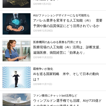
(
2019年1月21日
)
AIがファッションデザイナーになる可能性も
アパレル業界を変革する人工知能（AI） 需要
予測や服の品質保証にどう活用されているか
(
2018年12月29日
)
医療機関のあらゆる業務を円滑にする
医療現場の人工知能（AI）活用は、診断支援、
遠隔医療、病院経営に「効果あり」
(
2018年11月22日
)
覇権争いが激化
AIを巡る国家戦略 米中、そして日本の動向
は？
(
2018年11月11日
)
ファン獲得にチャットbot活用など
ウィンブルドン選手権でも活躍、AIが735億ド