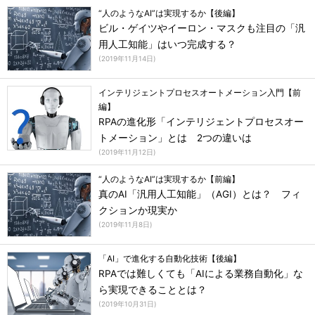
“人のようなAI”は実現するか【後編】
ビル・ゲイツやイーロン・マスクも注目の「汎
用人工知能」はいつ完成する？
(
2019年11月14日
)
インテリジェントプロセスオートメーション入門【前
編】
RPAの進化形「インテリジェントプロセスオー
トメーション」とは 2つの違いは
(
2019年11月12日
)
“人のようなAI”は実現するか【前編】
真のAI「汎用人工知能」（AGI）とは？ フィ
クションか現実か
(
2019年11月8日
)
「AI」で進化する自動化技術【後編】
RPAでは難しくても「AIによる業務自動化」な
ら実現できることとは？
(
2019年10月31日
)