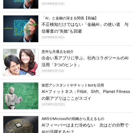
(
2019年6月21日
)
「AI」と金融の深まる関係【前編】
不正検知だけではない「金融AI」の使い道 与
信審査の“失敗”も回避
(
2019年6月14日
)
意外な共通点を紹介
出会い系アプリに学ぶ、社内コラボツールのAI
活用「3つのヒント」
(
2019年5月11日
)
仮想アシスタントやチャットbotを活用
AI×フィットネス：Fitbit、Shft、Planet Fitness
の新アプリはここがスゴイ
(
2019年3月23日
)
AWSやMicrosoftの戦略から見えるもの
AIフィーバーはまだ冷めない 次はどの分野で
AIが活躍するか？