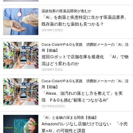
温故知新の医薬品開発が進むか
「AI」を創薬と疾患特定に生かす医薬品業界、
既存薬の新たな薬効も見つかる？
(
2019年7月9日
)
Coca-ColaやP＆Gも実践 消費財メーカーの「AI」活
用【後編】
巡回ロボットで店舗在庫を最適化 「AI」で物
流はどう変わるのか
(
2019年7月2日
)
Coca-ColaやP＆Gも実践 消費財メーカーの「AI」活
用【前編】
「Alexa、油汚れの落とし方を教えて」を実
現 P＆Gも挑む“顧客とつながるAI”
(
2019年6月25日
)
「AI」と金融の深まる関係【後編】
Amazonのレジなし店舗だけではない 「小売
業×AI」の可能性と課題