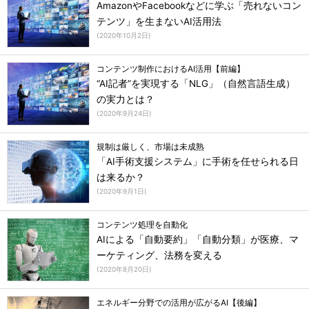
AmazonやFacebookなどに学ぶ「売れないコン
テンツ」を生まないAI活用法
(
2020年10月2日
)
コンテンツ制作におけるAI活用【前編】
“AI記者”を実現する「NLG」（自然言語生成）
の実力とは？
(
2020年9月24日
)
規制は厳しく、市場は未成熟
「AI手術支援システム」に手術を任せられる日
は来るか？
(
2020年9月1日
)
コンテンツ処理を自動化
AIによる「自動要約」「自動分類」が医療、マ
ーケティング、法務を変える
(
2020年8月20日
)
エネルギー分野での活用が広がるAI【後編】