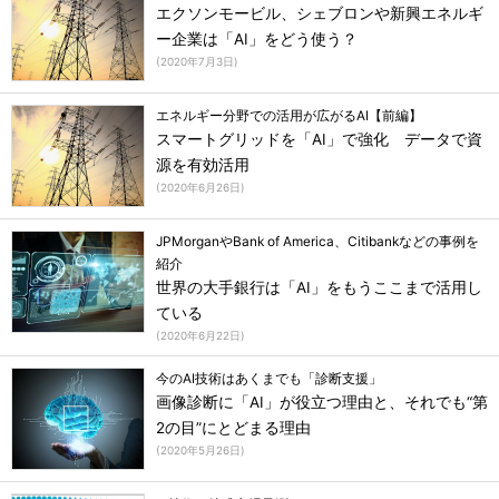
エクソンモービル、シェブロンや新興エネルギ
ー企業は「AI」をどう使う？
(
2020年7月3日
)
エネルギー分野での活用が広がるAI【前編】
スマートグリッドを「AI」で強化 データで資
源を有効活用
(
2020年6月26日
)
JPMorganやBank of America、Citibankなどの事例を
紹介
世界の大手銀行は「AI」をもうここまで活用し
ている
(
2020年6月22日
)
今のAI技術はあくまでも「診断支援」
画像診断に「AI」が役立つ理由と、それでも“第
2の目”にとどまる理由
(
2020年5月26日
)