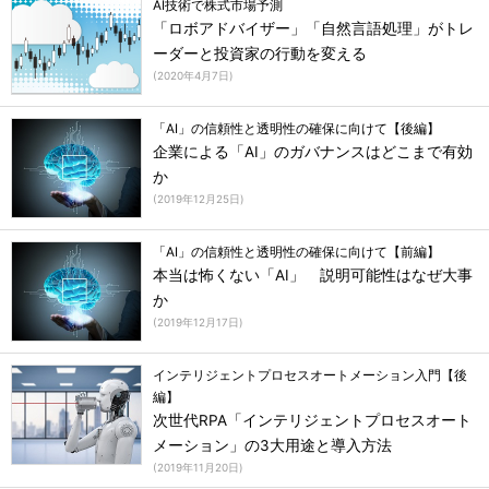
AI技術で株式市場予測
「ロボアドバイザー」「自然言語処理」がトレ
ーダーと投資家の行動を変える
(
2020年4月7日
)
「AI」の信頼性と透明性の確保に向けて【後編】
企業による「AI」のガバナンスはどこまで有効
か
(
2019年12月25日
)
「AI」の信頼性と透明性の確保に向けて【前編】
本当は怖くない「AI」 説明可能性はなぜ大事
か
(
2019年12月17日
)
インテリジェントプロセスオートメーション入門【後
編】
次世代RPA「インテリジェントプロセスオート
メーション」の3大用途と導入方法
(
2019年11月20日
)