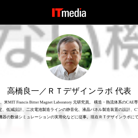
高橋良一／ＲＴデザインラボ 代表
 Francis Bitter Magnet Laboratory 元研究員。 構造・熱
定、低減設計、二次電池製造ラインの静音化、液晶パネル製造装置の設計、C
機器の数値シミュレーションの実用化などに従事。現在ＲＴデザインラボにて