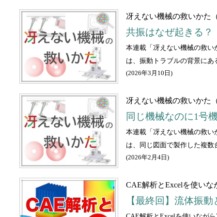
冴えない機械の救いかた（
共振はなぜ起きる？
本連載「冴えない機械の救い
は、振動トラブルの背景にあ
(
2026年3月10日
)
冴えない機械の救いかた（
同じ機械なのに1号機
本連載「冴えない機械の救い
は、同じ図面で製作した複数
(
2026年2月4日
)
CAE解析とExcelを使
【最終回】流体振動
CAE解析とExcelを使い