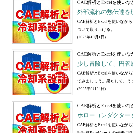
CAE解析とExcelを使
外部流れの熱伝達を
CAE解析とExcelを使い
ついて取り上げる。
(
2025年10月1日
)
CAE解析とExcelを使
少し冒険して、円管
CAE解析とExcelを使い
てみましょう。果たして、う
(
2025年9月24日
)
CAE解析とExcelを使
ホローコンダクター
CAE解析とExcelを使い
計計算Excelシートの作成に