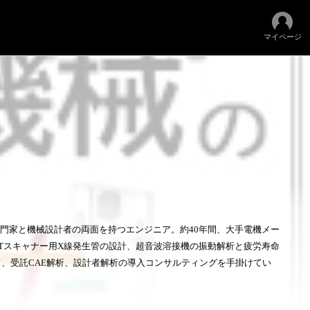
マイページ
流体系のCAE専門家と機械設計者の両面を持つエンジニア。約40年間、大手電機メー
Tスキャナー用X線発生管の設計、超音波溶接機の振動解析と疲労寿命
、受託CAE解析、設計者解析の導入コンサルティングを手掛けてい