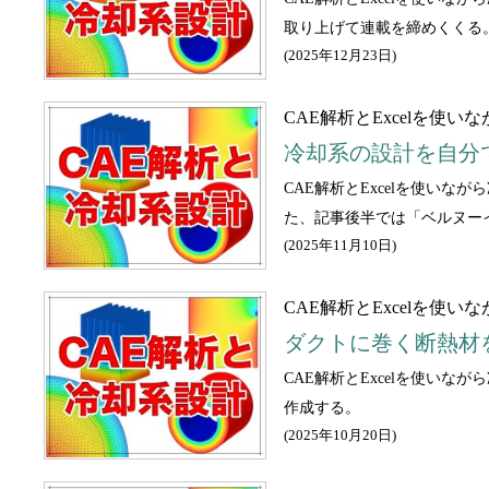
取り上げて連載を締めくくる
(
2025年12月23日
)
CAE解析とExcelを使
冷却系の設計を自分
CAE解析とExcelを使い
た、記事後半では「ベルヌー
(
2025年11月10日
)
CAE解析とExcelを使
ダクトに巻く断熱材
CAE解析とExcelを使い
作成する。
(
2025年10月20日
)