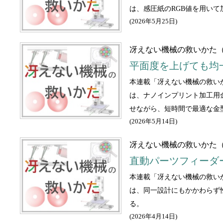
は、感圧紙のRGB値を用い
(
2026年5月25日
)
冴えない機械の救いかた（
平面度を上げても均
本連載「冴えない機械の救い
は、ナノインプリント加工用
せながら、短時間で最適な金
(
2026年5月14日
)
冴えない機械の救いかた（
直動パーツフィーダ
本連載「冴えない機械の救い
は、同一設計にもかかわらず
る。
(
2026年4月14日
)