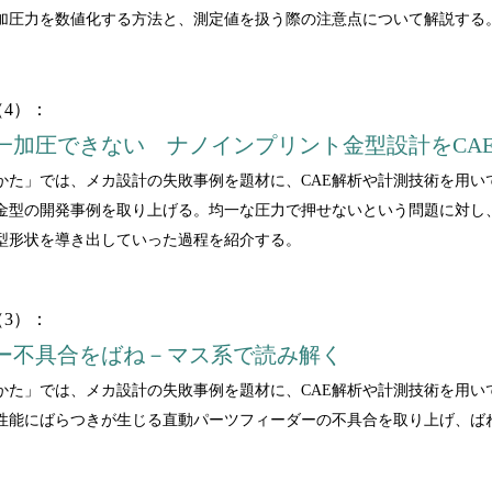
て加圧力を数値化する方法と、測定値を扱う際の注意点について解説する
4）：
一加圧できない ナノインプリント金型設計をCA
かた」では、メカ設計の失敗事例を題材に、CAE解析や計測技術を用い
金型の開発事例を取り上げる。均一な圧力で押せないという問題に対し、
型形状を導き出していった過程を紹介する。
3）：
ー不具合をばね－マス系で読み解く
かた」では、メカ設計の失敗事例を題材に、CAE解析や計測技術を用い
性能にばらつきが生じる直動パーツフィーダーの不具合を取り上げ、ば