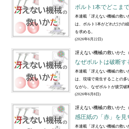
ボルト1本でどこま
本連載「冴えない機械の救い
は、ボルト1本がどれだけの
を求める。
(
2026年6月22日
)
冴えない機械の救いかた（
なぜボルトは破断す
本連載「冴えない機械の救い
は、現場で発生することの多
ながら、なぜボルトが疲労破
(
2026年6月8日
)
冴えない機械の救いかた（
感圧紙の「赤」を見
本連載「冴えない機械の救い