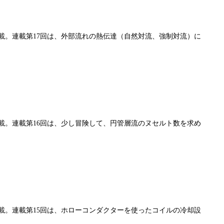
連載。連載第17回は、外部流れの熱伝達（自然対流、強制対流）に
連載。連載第16回は、少し冒険して、円管層流のヌセルト数を求め
連載。連載第15回は、ホローコンダクターを使ったコイルの冷却設