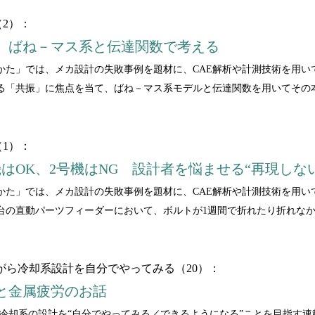
2）：
 ばね－マス系と伝達関数で考える
かた」では、メカ設計の失敗事例を題材に、CAE解析や計測技術を用い
る「共振」に焦点を当て、ばね－マス系モデルと伝達関数を用いてその
1）：
はOK、2号機はNG 設計者を悩ませる“再現しな
かた」では、メカ設計の失敗事例を題材に、CAE解析や計測技術を用い
台の直動パーツフィーダーにおいて、ボルトが1週間で折れたり折れな
いながら冷却系設計を自分でやってみる（20）：
と金属疲労のお話
ながら冷却系の設計を“自分でやってみる／できるようになる”ことを目指す