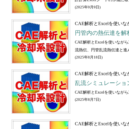
(
2025年9月9日
)
CAE解析とExcelを使
円管内の熱伝達を解
CAE解析とExcelを使い
流熱伝、円管乱流熱伝達と進
(
2025年8月18日
)
CAE解析とExcelを使
乱流シミュレーショ
CAE解析とExcelを使い
(
2025年8月7日
)
CAE解析とExcelを使