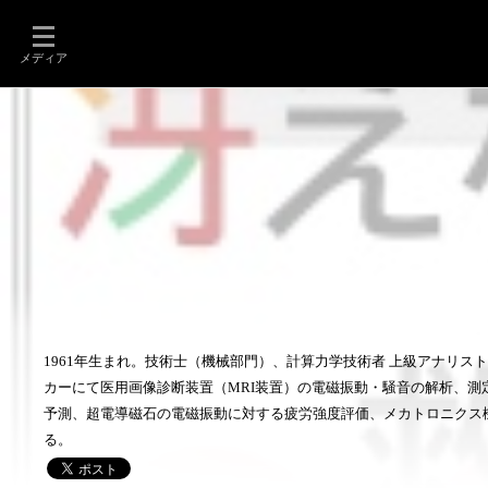
メディア
1961年生まれ。技術士（機械部門）、計算力学技術者 上級アナリスト、米MIT
カーにて医用画像診断装置（MRI装置）の電磁振動・騒音の解析、測
予測、超電導磁石の電磁振動に対する疲労強度評価、メカトロニクス
る。