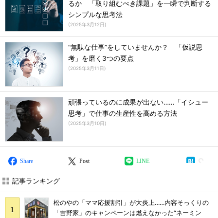
るか 「取り組むべき課題」を一瞬で判断する
シンプルな思考法
(
2025年3月12日
)
“無駄な仕事”をしていませんか？ 「仮説思
考」を磨く3つの要点
(
2025年3月11日
)
頑張っているのに成果が出ない……「イシュー
思考」で仕事の生産性を高める方法
(
2025年3月10日
)
Share
Post
LINE
記事ランキング
松のやの「ママ応援割引」が大炎上……内容そっくりの
「吉野家」のキャンペーンは燃えなかった“ネーミン