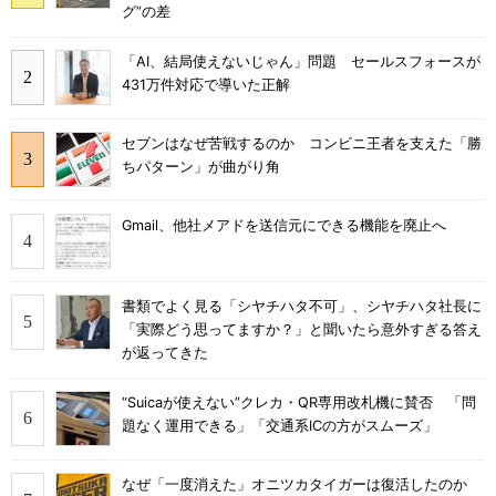
グ”の差
「AI、結局使えないじゃん」問題 セールスフォースが
431万件対応で導いた正解
セブンはなぜ苦戦するのか コンビニ王者を支えた「勝
ちパターン」が曲がり角
Gmail、他社メアドを送信元にできる機能を廃止へ
書類でよく見る「シヤチハタ不可」、シヤチハタ社長に
「実際どう思ってますか？」と聞いたら意外すぎる答え
が返ってきた
“Suicaが使えない”クレカ・QR専用改札機に賛否 「問
題なく運用できる」「交通系ICの方がスムーズ」
なぜ「一度消えた」オニツカタイガーは復活したのか