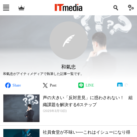
和氣忠
和氣忠がアイティメディアで執筆した記事一覧です。
Share
Post
LINE
声の大きい「反対意見」に惑わされない！ 組
織課題を解決する6ステップ
(
2025年3月13日
)
社員食堂が不味い──これはイシューになり得