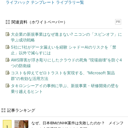
ライフハック テンプレート ライブラリー覧
関連資料（ホワイトペーパー）
PR
大企業の新規事業はなぜ進まない? ニコンの「スピンオフ」に
学ぶ成功戦略
5社に1社がデータ漏えいを経験 シャドーAIのリスクを「禁
止」以外で減らすには
AWS障害が浮き彫りにしたクラウドの死角 “現場崩壊”を防ぐ4
つの防衛線
コストを抑えてゼロトラストを実現する、“Microsoft 製品
群”の有効な活用方法
タキロンシーアイの事例に学ぶ、新規事業・研修開発の壁を
乗り越えるヒント
記事ランキング
なぜ、日本IBMのNHK案件は失敗したのか？ メインフ