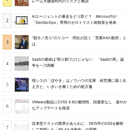
レーム大撤退時代のリスクと教訓
AIエージェントの暴走をどう防ぐ？ Microsoftが
「DevSecOps」専用のゼロトラスト統制策を発表
“脱モノ売り”のリコー 同社が説く「営業AXの勘所」と
は
SaaSの価値は“割り勘”だけじゃない 「SaaSの死」論
争を一刀両断
情シスの「ぼやき」はノウハウの宝庫 経営層に届く伝
え方と、いきいき働くための処方箋
VMware製品にCVSS 9.8の脆弱性、回避策なし 速やか
なアップデートを推奨
従来型テストの限界があらわに 3915件のOSSを解析
して判明した「99.4％未報告」の実態