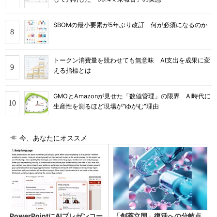
SBOMの最小要素が5年ぶり改訂 何が必須になるのか
トークン消費量を競わせても無意味 AI支出を成果に変
える指標とは
GMOとAmazonが見せた「数値管理」の限界 AI時代に
生産性を測るほど現場が“ゆがむ”理由
今、あなたにオススメ
PowerPointにAIプレゼンコー
「創薬立国」復活への分岐点