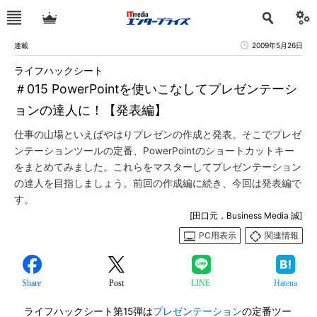
連載
2009年5月26日
ライフハックシート
＃015 PowerPointを使いこなしてプレゼンテーシ
ョンの達人に！【発表編】
仕事の山場といえばやはりプレゼンの作成と発表。そこでプレゼ
ンテーションツールの定番、PowerPointのショートカットキー
をまとめてみました。これらをマスターしてプレゼンテーション
の達人を目指しましょう。前回の作成編に続き、今回は発表編で
す。
[田口元，Business Media 誠]
PC用表示
関連情報
Share
Post
LINE
Hatena
ライフハックシート第15弾は
プレゼンテーション
の定番ツー