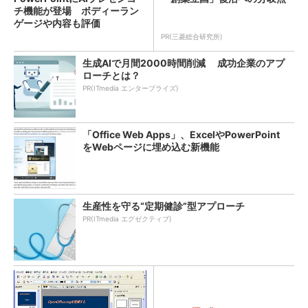
チ機能が登場 ボディーラン
ゲージや内容も評価
PR(三菱総合研究所)
生成AIで月間2000時間削減 成功企業のアプ
ローチとは？
PR(ITmedia エンタープライズ)
「Office Web Apps」、ExcelやPowerPoint
をWebページに埋め込む新機能
生産性を守る“定期健診”型アプローチ
PR(ITmedia エグゼクティブ)