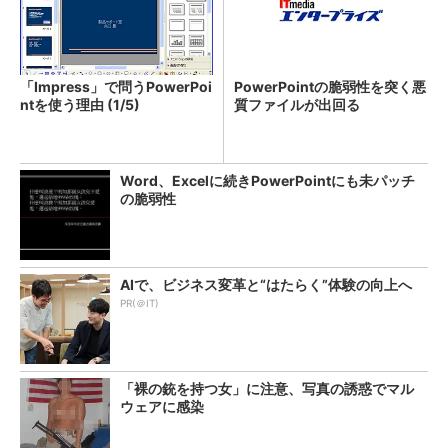
「Impress」で問うPowerPoi
PowerPointの脆弱性を突く悪
ntを使う理由 (1/5)
質ファイルが出回る
Word、Excelに続きPowerPointにも未パッチ
の脆弱性
AIで、ビジネス変革と“はたらく”体験の向上へ
PR(＠IT)
「裸の銃を持つ女」に注意、写真の誘惑でマル
ウェアに感染