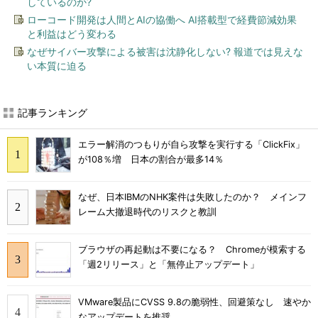
しているのか?
ローコード開発は人間とAIの協働へ AI搭載型で経費節減効果
と利益はどう変わる
なぜサイバー攻撃による被害は沈静化しない? 報道では見えな
い本質に迫る
記事ランキング
エラー解消のつもりが自ら攻撃を実行する「ClickFix」
が108％増 日本の割合が最多14％
なぜ、日本IBMのNHK案件は失敗したのか？ メインフ
レーム大撤退時代のリスクと教訓
ブラウザの再起動は不要になる？ Chromeが模索する
「週2リリース」と「無停止アップデート」
VMware製品にCVSS 9.8の脆弱性、回避策なし 速やか
なアップデートを推奨