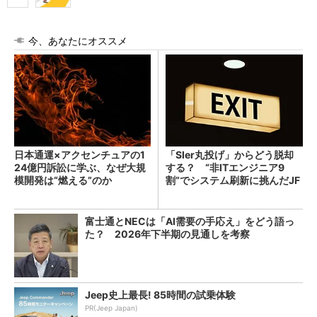
今、あなたにオススメ
日本通運×アクセンチュアの1
「SIer丸投げ」からどう脱却
24億円訴訟に学ぶ、なぜ大規
する？ “非ITエンジニア9
模開発は“燃える”のか
割”でシステム刷新に挑んだJF
Eスチールに学ぶ
富士通とNECは「AI需要の手応え」をどう語っ
た？ 2026年下半期の見通しを考察
Jeep史上最長! 85時間の試乗体験
PR(Jeep Japan)