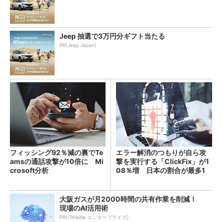
Jeep 抽選で3万円分ギフト当たる
PR(Jeep Japan)
フィッシング92％減の裏でTe
エラー解消のつもりが自ら攻
amsの通話攻撃が10倍に Mi
撃を実行する「ClickFix」が1
crosoft分析
08％増 日本の割合が最多1
4％
大阪ガスが月2000時間の共有作業を削減！
現場のAI活用術
PR(ITmedia エンタープライズ)