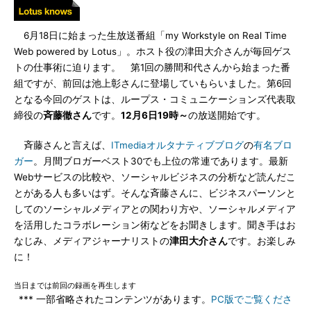
6月18日に始まった生放送番組「my Workstyle on Real Time
Web powered by Lotus」。ホスト役の津田大介さんが毎回ゲス
トの仕事術に迫ります。 第1回の勝間和代さんから始まった番
組ですが、前回は池上彰さんに登場していもらいました。第6回
となる今回のゲストは、ループス・コミュニケーションズ代表取
締役の
斉藤徹さん
です。
12月6日19時～
の放送開始です。
斉藤さんと言えば、
ITmediaオルタナティブブログ
の
有名ブロ
ガー
。月間ブロガーベスト30でも上位の常連であります。最新
Webサービスの比較や、ソーシャルビジネスの分析など読んだこ
とがある人も多いはず。そんな斉藤さんに、ビジネスパーソンと
してのソーシャルメディアとの関わり方や、ソーシャルメディア
を活用したコラボレーション術などをお聞きします。聞き手はお
なじみ、メディアジャーナリストの
津田大介さん
です。お楽しみ
に！
当日までは前回の録画を再生します
*** 一部省略されたコンテンツがあります。
PC版でご覧くださ