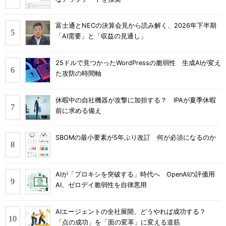
富士通とNECの決算会見から読み解く、2026年下半期
「AI需要」と「収益の見通し」
25ドルで見つかったWordPressの脆弱性 生成AIが変え
た攻防の時間軸
休暇中の自社機器が攻撃に加担する？ IPAが夏季休暇
前に求める備え
SBOMの最小要素が5年ぶり改訂 何が必須になるのか
AIが「プロキシを突破する」時代へ OpenAIの評価用
AI、ゼロデイ脆弱性を自律悪用
AIエージェントの全社展開、どうやれば成功する？
「点の成功」を「面の変革」に変える道筋