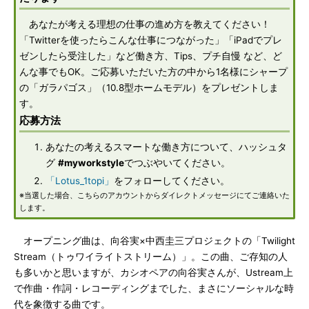
あなたが考える理想の仕事の進め方を教えてください！
「Twitterを使ったらこんな仕事につながった」「iPadでプレ
ゼンしたら受注した」など働き方、Tips、プチ自慢 など、ど
んな事でもOK。ご応募いただいた方の中から1名様にシャープ
の「ガラパゴス」（10.8型ホームモデル）をプレゼントしま
す。
応募方法
あなたの考えるスマートな働き方について、ハッシュタ
グ
#myworkstyle
でつぶやいてください。
「Lotus_1topi」
をフォローしてください。
※当選した場合、こちらのアカウントからダイレクトメッセージにてご連絡いた
します。
オープニング曲は、向谷実×中西圭三プロジェクトの「Twilight
Stream（トゥワイライトストリーム）」。この曲、ご存知の人
も多いかと思いますが、カシオペアの向谷実さんが、Ustream上
で作曲・作詞・レコーディングまでした、まさにソーシャルな時
代を象徴する曲です。