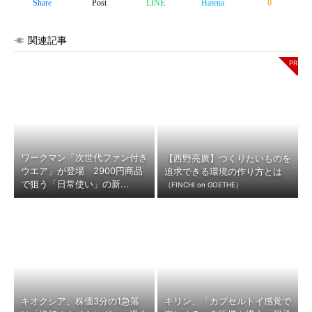
Share
Post
LINE
Hatena
0
関連記事
ワークマン「次世代ファン付き
【西野亮廣】つくりたいものを
ウエア」が登場 2900円商品
追求できる環境の作り方とは
で狙う「日常使い」の新...
（FINCHI on GOETHE）
キオクシア、株価3分の1急落
キリン、「カプセルトイ感覚で