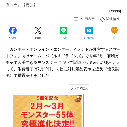
置命令。【更新】
[ITmedia]
PC用表示
関連情報
Share
Post
LINE
Hatena
0
ガンホー・オンライン・エンターテイメントが運営するスマー
トフォン向けゲーム「パズル＆ドラゴンズ」で今年2月、有料ガ
チャで入手できるモンスターについて誤認させる表示があったと
して、消費者庁は7月19日、同社に対し景品表示法違反（優良誤
認）で措置命令を出した。