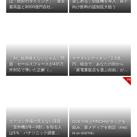
は「絶好のタイミング」 過去
楽しめる」自販機を導入 親子
最高益と8000億円自社...
向け飲料の認知拡大狙う
「AI、結局使えないじゃん」問
ヤマダ×エディオン「2.5兆
題 セールスフォースが431万
円」統合で、あなたの街から
件対応で導いた正解（...
「家電量販店を選ぶ自由」が...
エアコン市場の見えない課題、
GOETHEとFINCHIがタッグを
「室外機が8～9割」を知る人
組み、新メディアを創設
（FINC
は5％ パナソニック調査...
HI on GOETHE）