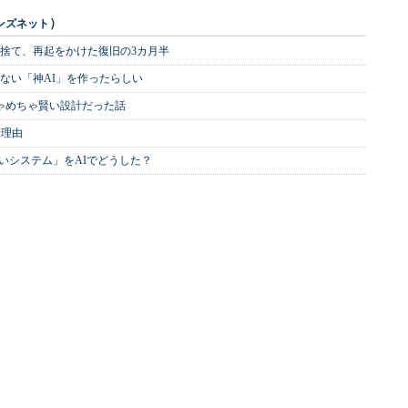
）
ンズネット
を捨て、再起をかけた復旧の3カ月半
ない「神AI」を作ったらしい
めちゃめちゃ賢い設計だった話
む理由
いシステム」をAIでどうした？