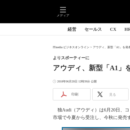
メディア
経営
セールス
CX
H
ITmedia ビジネスオンライン
アウディ、新型「A1」を発表
よりスポーティーに
アウディ、新型「A1」を
2018年06月20日 12時39分 公開
印刷
見る
独Audi（アウディ）は6月20日、コン
市場で今夏から受注し、今秋に発売