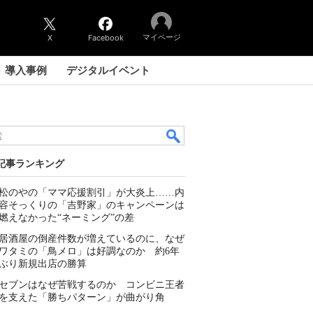
マイページ
X
Facebook
導入事例
デジタルイベント
記事ランキング
松のやの「ママ応援割引」が大炎上……内
容そっくりの「吉野家」のキャンペーンは
燃えなかった“ネーミング”の差
居酒屋の倒産件数が増えているのに、なぜ
ワタミの「鳥メロ」は好調なのか 約6年
ぶり新規出店の勝算
セブンはなぜ苦戦するのか コンビニ王者
を支えた「勝ちパターン」が曲がり角