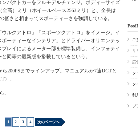
コンパクトカーをフルモデルチェンジ。ボディーサイズ
430（全高）ミリ（ホイールベース2563ミリ）と、全長は
高の低さと相まってスポーティーさを強調している。
Feed
ウルクアトロ」「スポーツクアトロ」をイメージ。イ
ご
スポーティーなインテリア」とドライバーオリエンテッ
スプレイによるメーター部を標準装備し、インフォテイ
リ
ーと同等の最新版を搭載しているという。
広
ら200PSまでラインアップ。マニュアルか7速DCTと
タ
CT）。
タ
ら。
利
プ
1
|
2
|
3
|
4
次のページへ