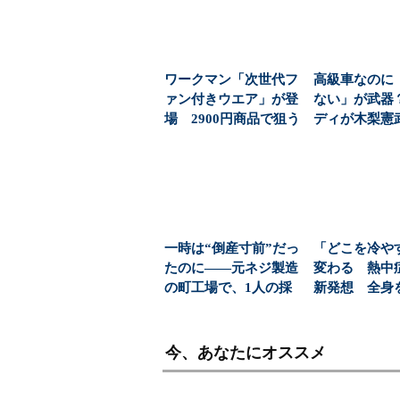
ワークマン「次世代フ
高級車なのに
ァン付きウエア」が登
ない」が武器
場 2900円商品で狙う
ディが木梨憲
「日常使い」の新...
す“売り込まな
客...
一時は“倒産寸前”だっ
「どこを冷や
たのに――元ネジ製造
変わる 熱中
の町工場で、1人の採
新発想 全身
用枠に「350人」...
やす「アイス
が...
今、あなたにオススメ