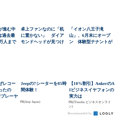
が進む中
卓上ファンなのに「机
「イオン八王子滝
は過去最
に置かない」 ダイア
山」、6月末にオープ
4万人まで
モンドヘッドが見つけ
ン 体験型テナントが
..
た意外な設置場所（1...
多く出店
ぜレコー
Jeepの7シーターを85時
【10%割引】AnkerのA
ったの
間体験！
Iビジネスイヤフォンの
新プレーヤ
実力は
PR(Jeep Japan)
5...
PR(ITmedia ビジネスオンライ
ン)
Recommended by