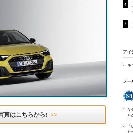
アイ
キ
メー
な
写真はこちらから!
た
「
た