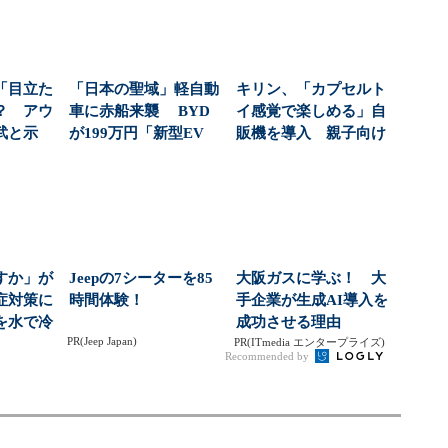
「目立た
「日本の聖域」軽自動
キリン、「カプセルト
？ アウ
車に赤船来襲 BYD
イ感覚で楽しめる」自
武と示
が199万円「新型EV
販機を導入 親子向け
い”顧
軽」で仕掛ける一...
飲料の認知拡大狙う
すか」が
Jeepの7シーターを85
大阪ガスに学ぶ！ 大
症対策に
時間体験！
手企業が生成AI導入を
を水で冷
成功させる理由
PR(Jeep Japan)
バス」
PR(ITmedia エンタープライズ)
Recommended by