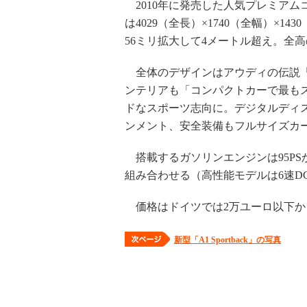
2010年に発売した人気プレミアム
は4029（全長）×1740（全幅）×1
56ミリ拡大して4メートル超え。全
全体のデザインはアウディの伝説「
ンテリアも「コンパクトカーで最も
ドなスポーツ志向に。デジタルディ
ンメント、安全装備もフルサイズカ
搭載するガソリンエンジンは95PSか
組み合わせる（高性能モデルは6速D
価格はドイツでは2万ユーロ以下か
新型「A1 Sportback」の写真