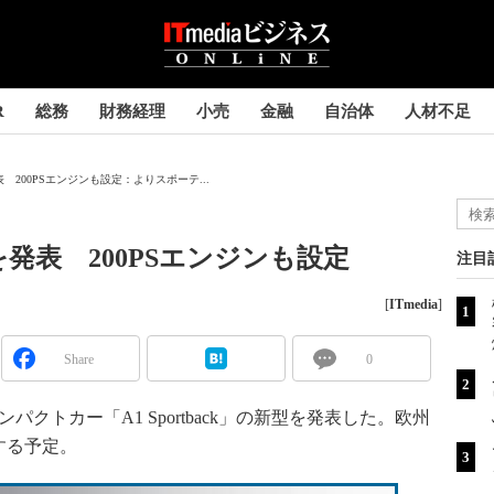
R
総務
財務経理
小売
金融
自治体
人材不足
 200PSエンジンも設定：よりスポーテ...
発表 200PSエンジンも設定
注目
[
ITmedia
]
Share
0
パクトカー「A1 Sportback」の新型を発表した。欧州
する予定。