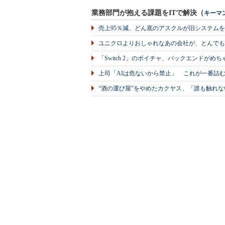
業務部門が抱える課題をITで解決（
キーマ
売上95％減、どん底のアスクルが旧システム
ユニクロよりおしゃれなあの会社が、とんでも
「Switch 2」のボイチャ、バックエンドが
上司「AIは危ないから禁止」 これが一番詰
“酒の運び屋”をやめたカクヤス、「誰も触れな