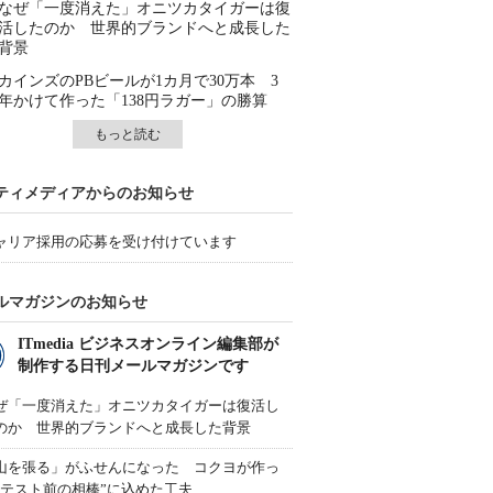
なぜ「一度消えた」オニツカタイガーは復
活したのか 世界的ブランドへと成長した
背景
カインズのPBビールが1カ月で30万本 3
年かけて作った「138円ラガー」の勝算
もっと読む
ティメディアからのお知らせ
ャリア採用の応募を受け付けています
ルマガジンのお知らせ
ITmedia ビジネスオンライン編集部が
制作する日刊メールマガジンです
ぜ「一度消えた」オニツカタイガーは復活し
のか 世界的ブランドへと成長した背景
山を張る」がふせんになった コクヨが作っ
“テスト前の相棒”に込めた工夫