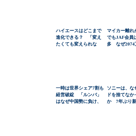
ハイエースはどこまで
マイカー離れ
進化できる？ 「変え
でもJAF会員
たくても変えられな
多 なぜ207
い」ニッポンの商用バ
増えたのか（1.
ン...
一時は世界シェア7割も
ソニーは、な
経営破綻 「ルンバ」
ドを捨てなか
はなぜ中国勢に負け、
か 7年ぶり
買収されてしまった...
ー投入の背景（1/