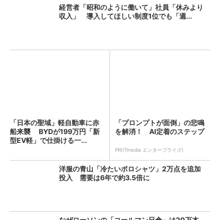
経営者「昭和のように働いて」社員「休みより
収入」 導入してほしい制度1位でも「週...
「日本の聖域」軽自動車に赤
「プロンプトが面倒」の悲鳴
船来襲 BYDが199万円「新
を解消！ AI定着のステップ
型EV軽」で仕掛ける一...
PR(ITmedia エンタープライズ)
洋服の青山「冷たいポロシャツ」2万点を追加
投入 需要は6年で約3.5倍に
なぜローソンの「コールマン日傘」は20万本