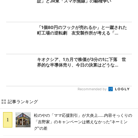
証」とJR東「スマホ無線」の覇権争い
「1個80円のフックが売れるか」と一蹴された
町工場の逆転劇 友安製作所が考える「...
キオクシア、1カ月で株価が3分の1に下落 世
界的な半導体売り、今日の決算はどうな...
Recommended by
記事ランキング
松のやの「ママ応援割引」が大炎上……内容そっくりの
「吉野家」のキャンペーンは燃えなかった“ネーミン
グ”の差