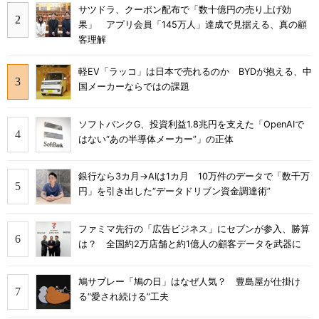
サツドラ、クーポン配布で「数十億円の売り上げ効
果」 アプリ会員「145万人」達成で見据える、真の顧
客理解
軽EV「ラッコ」は日本で売れるのか BYDが抱える、中
国メーカーならではの課題
ソフトバンクG、投資利益1.8兆円を支えた「OpenAIで
はない“あの半導体メーカー”」の正体
銀行なら3カ月→AIは1カ月 10万件のデータで「数千万
円」を引き出した“データドリブン資金調達術”
ファミマ先行の「広告ビジネス」にセブンが参入、勝算
は？ 全国約2万店舗と約1億人の顧客データを武器に
鳩サブレー「鳩の日」はなぜ人気？ 豊島屋が仕掛け
る“愛され続ける”工夫