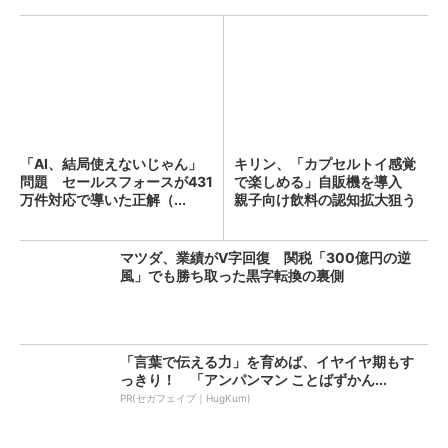
「AI、結局使えないじゃん」
キリン、「カプセルトイ感覚
問題 セールスフォースが431
で楽しめる」自販機を導入
万件対応で導いた正解（...
親子向け飲料の認知拡大狙う
マツダ、業績がV字回復 関税「300億円の逆
風」でも勝ち取った黒字転換の裏側
「言葉で伝える力」を育めば、イヤイヤ期もす
っきり！ 「アンパンマン ことばずかん...
PR(セガフェイブ｜HugKum)