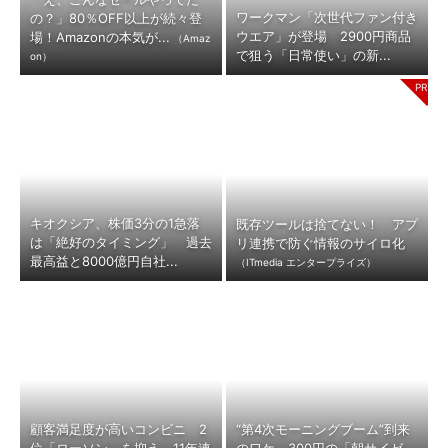
ワークマン「次世代ファン付き
の？」80％OFF以上が続々登
ウエア」が登場 2900円商品
場！Amazonの本気が...
（Amaz
で狙う「日常使い」の新...
on）
キオクシア、株価3分の1急落
既存ツールは捨てない！ アプ
は「絶好のタイミング」 過去
リ連携で防ぐ情報のサイロ化
最高益と8000億円自社...
（ITmedia エンタープライズ）
顧客満足度が高いコンビニ 2
“第4次モーニングブーム”到来