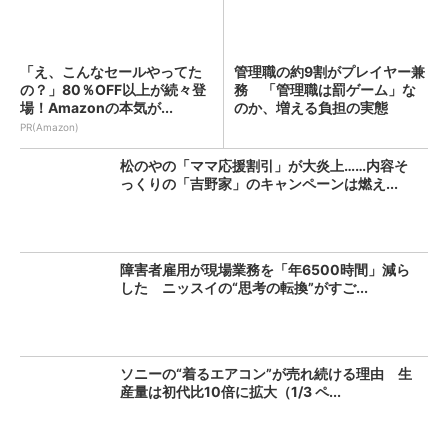
「え、こんなセールやってた
管理職の約9割がプレイヤー兼
の？」80％OFF以上が続々登
務 「管理職は罰ゲーム」な
場！Amazonの本気が...
のか、増える負担の実態
PR(Amazon)
松のやの「ママ応援割引」が大炎上……内容そ
っくりの「吉野家」のキャンペーンは燃え...
障害者雇用が現場業務を「年6500時間」減ら
した ニッスイの“思考の転換”がすご...
ソニーの“着るエアコン”が売れ続ける理由 生
産量は初代比10倍に拡大（1/3 ペ...