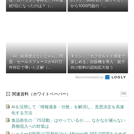
位「ローソン」を抑え、11年連
のワケ 300円の「朝サイゼ」
続1位になったのは？（...
から1000円超の「...
「AI、結局使えないじゃん」問
キリン、「カプセルトイ感覚で
題 セールスフォースが431万
楽しめる」自販機を導入 親子
件対応で導いた正解（...
向け飲料の認知拡大狙う
Recommended by
関連資料（ホワイトペーパー）
PR
AIを活用して「情報過多・分散」を解消し、意思決定を高速
化する方法
食品衛生の「7S活動」はやっているが...... なかなか減らない
異物混入への対策は
シャドーAI対策は“可視化”から Microsoft 365で現場を止めず