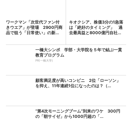
ワークマン「次世代ファン付
キオクシア、株価3分の1急落
きウエア」が登場 2900円商
は「絶好のタイミング」 過
品で狙う「日常使い」の新...
去最高益と8000億円自社...
一橋大シンポ 学部・大学院を５年で結ぶ一貫
教育プログラム
PR(一橋大学)
顧客満足度が高いコンビニ 2位「ローソン」
を抑え、11年連続1位になったのは？（...
“第4次モーニングブーム”到来のワケ 300円
の「朝サイゼ」から1000円超の「...