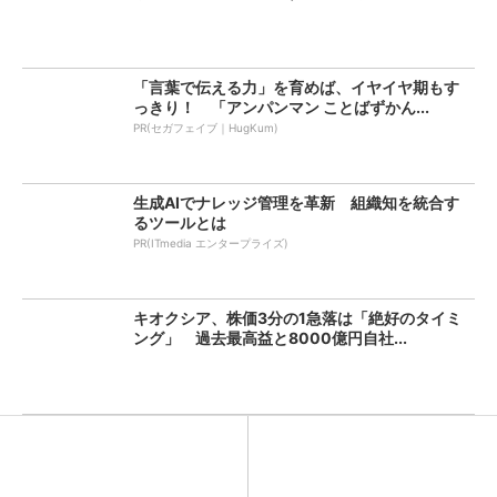
「言葉で伝える力」を育めば、イヤイヤ期もす
っきり！ 「アンパンマン ことばずかん...
PR(セガフェイブ｜HugKum)
生成AIでナレッジ管理を革新 組織知を統合す
るツールとは
PR(ITmedia エンタープライズ)
キオクシア、株価3分の1急落は「絶好のタイミ
ング」 過去最高益と8000億円自社...