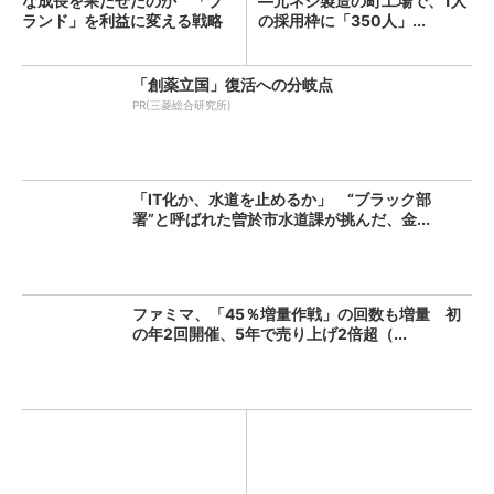
な成長を果たせたのか 「ブ
―元ネジ製造の町工場で、1人
ランド」を利益に変える戦略
の採用枠に「350人」...
の...
「創薬立国」復活への分岐点
PR(三菱総合研究所)
「IT化か、水道を止めるか」 “ブラック部
署”と呼ばれた曽於市水道課が挑んだ、金...
ファミマ、「45％増量作戦」の回数も増量 初
の年2回開催、5年で売り上げ2倍超（...