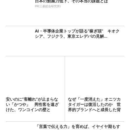
日本の創薬力低下、その本当の課題とは
PR(三菱総合研究所)
AI・半導体企業トップが語る“稼ぎ頭” キオク
シア、フジクラ、東京エレデバの見解...
安いのに“客離れ”が止まらな
なぜ「一度消えた」オニツカ
い「かつや」 男性客を遠ざ
タイガーは復活したのか 世
けた、ワンコインの壁と
界的ブランドへと成長した背
は？...
景...
「言葉で伝える力」を育めば、イヤイヤ期もす