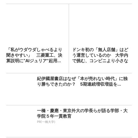
「私がウダウダしゃべるより
ドンキ初の「無人店舗」はど
聞きやすい」 三菱重工、決
う運営しているのか 大学内
算説明に“AIジュリア”起用...
で挑む、コンビニより小さな
新...
紀伊國屋書店はなぜ「本が売れない時代」に独
り勝ちできたのか？ 5期連続増収増益を...
一橋・慶應・東京外大の学長らが語る学部・大
学院５年一貫教育
PR(一橋大学)