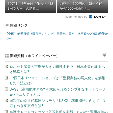
30万本 3年かけて作った「13
のワケ 300円の「朝サイゼ」
8円ラガー」の勝算...
から1000円超の「...
Recommended by
関連リンク
【全国】絶景日帰り温泉ランキング！雪景色、星空、水平線など感動絶景が
ズラリ
関連資料（ホワイトペーパー）
PR
ロボット産業の市場が大きく転換する中、日本企業が取るべ
き戦略とは?
JR西日本ITソリューションズが「監視業務の属人化」を解消
した方法とは?
SASEは高機能すぎる? 今求められるシンプルなネットワーク
&セキュリティとは
国税庁の次世代基幹システム「KSK2」稼働開始に向けて、対
応すべき変更点とは?
弁護士ドットコムはなぜ監視基盤を刷新したのか? 運用改善の