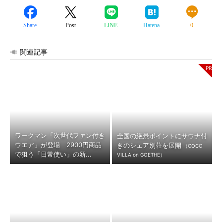
Share
Post
LINE
Hatena
0
関連記事
ワークマン「次世代ファン付き
全国の絶景ポイントにサウナ付
ウエア」が登場 2900円商品
きのシェア別荘を展開
（COCO
で狙う「日常使い」の新...
VILLA on GOETHE）