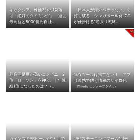
キオクシア、株価3分の1急落
「日本人が海外へ行けない」を
は「絶好のタイミング」 過去
打ち破る シンガポール発LCC
最高益と8000億円自社...
が仕掛ける“逆張り戦略...
顧客満足度が高いコンビニ 2
既存ツールは捨てない！ アプ
位「ローソン」を抑え、11年連
リ連携で防ぐ情報のサイロ化
続1位になったのは？（...
（ITmedia エンタープライズ）
カインズのPBビールが1カ月で
“第4次モーニングブーム”到来