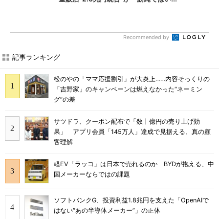
Recommended by
記事ランキング
松のやの「ママ応援割引」が大炎上……内容そっくりの
「吉野家」のキャンペーンは燃えなかった“ネーミン
グ”の差
サツドラ、クーポン配布で「数十億円の売り上げ効
果」 アプリ会員「145万人」達成で見据える、真の顧
客理解
軽EV「ラッコ」は日本で売れるのか BYDが抱える、中
国メーカーならではの課題
ソフトバンクG、投資利益1.8兆円を支えた「OpenAIで
はない“あの半導体メーカー”」の正体