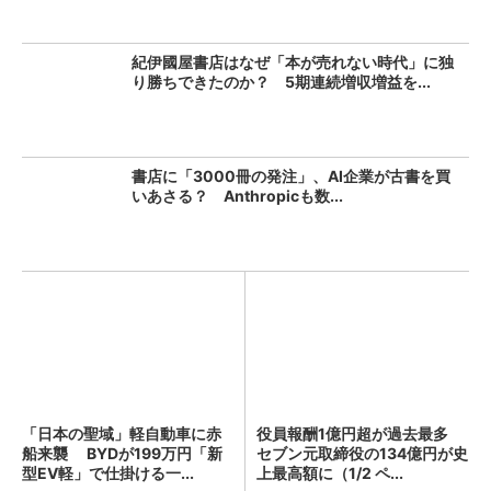
紀伊國屋書店はなぜ「本が売れない時代」に独
り勝ちできたのか？ 5期連続増収増益を...
書店に「3000冊の発注」、AI企業が古書を買
いあさる？ Anthropicも数...
「日本の聖域」軽自動車に赤
役員報酬1億円超が過去最多
船来襲 BYDが199万円「新
セブン元取締役の134億円が史
型EV軽」で仕掛ける一...
上最高額に（1/2 ペ...