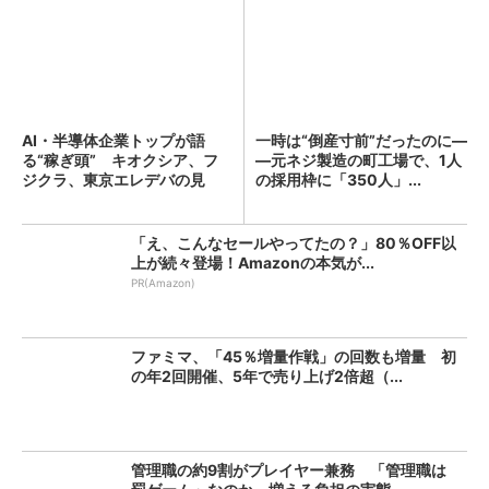
AI・半導体企業トップが語
一時は“倒産寸前”だったのに―
る“稼ぎ頭” キオクシア、フ
―元ネジ製造の町工場で、1人
ジクラ、東京エレデバの見
の採用枠に「350人」...
解...
「え、こんなセールやってたの？」80％OFF以
上が続々登場！Amazonの本気が...
PR(Amazon)
ファミマ、「45％増量作戦」の回数も増量 初
の年2回開催、5年で売り上げ2倍超（...
管理職の約9割がプレイヤー兼務 「管理職は