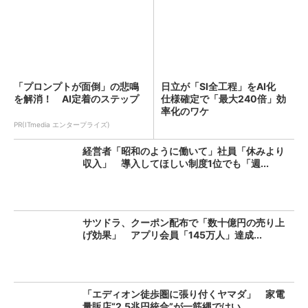
「プロンプトが面倒」の悲鳴
日立が「SI全工程」をAI化
を解消！ AI定着のステップ
仕様確定で「最大240倍」効
率化のワケ
PR(ITmedia エンタープライズ)
経営者「昭和のように働いて」社員「休みより
収入」 導入してほしい制度1位でも「週...
サツドラ、クーポン配布で「数十億円の売り上
げ効果」 アプリ会員「145万人」達成...
「エディオン徒歩圏に張り付くヤマダ」 家電
量販店“2.5兆円統合”が一筋縄ではい...