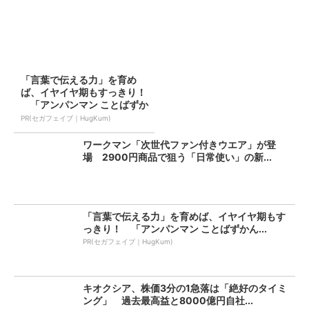
「言葉で伝える力」を育め
ば、イヤイヤ期もすっきり！
「アンパンマン ことばずか
ん...
PR(セガフェイブ｜HugKum)
ワークマン「次世代ファン付きウエア」が登
場 2900円商品で狙う「日常使い」の新...
「言葉で伝える力」を育めば、イヤイヤ期もす
っきり！ 「アンパンマン ことばずかん...
PR(セガフェイブ｜HugKum)
キオクシア、株価3分の1急落は「絶好のタイミ
ング」 過去最高益と8000億円自社...