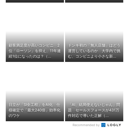
顧客満足度が高いコンビニ 2
ドンキ初の「無人店舗」はどう
位「ローソン」を抑え、11年連
運営しているのか 大学内で挑
続1位になったのは？（...
む、コンビニより小さな新...
日立が「SI全工程」をAI化 仕
「AI、結局使えないじゃん」問
様確定で「最大240倍」効率化
題 セールスフォースが431万
のワケ
件対応で導いた正解（...
Recommended by