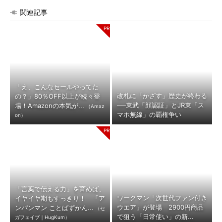
関連記事
「え、こんなセールやってた
改札に「かざす」歴史が終わる
の？」80％OFF以上が続々登
──東武「顔認証」とJR東「ス
場！Amazonの本気が...
（Amaz
マホ無線」の覇権争い
on）
「言葉で伝える力」を育めば、
ワークマン「次世代ファン付き
イヤイヤ期もすっきり！ 「ア
ウエア」が登場 2900円商品
ンパンマン ことばずかん...
（セ
で狙う「日常使い」の新...
ガフェイブ｜HugKum）