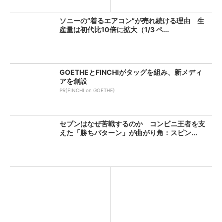
ソニーの“着るエアコン”が売れ続ける理由 生
産量は初代比10倍に拡大（1/3 ペ...
GOETHEとFINCHIがタッグを組み、新メディ
アを創設
PR(FINCHI on GOETHE)
セブンはなぜ苦戦するのか コンビニ王者を支
えた「勝ちパターン」が曲がり角：スピン...