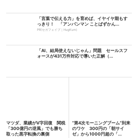
「言葉で伝える力」を育めば、イヤイヤ期もす
っきり！ 「アンパンマン ことばずかん...
PR(セガフェイブ｜HugKum)
「AI、結局使えないじゃん」問題 セールスフ
ォースが431万件対応で導いた正解（...
マツダ、業績がV字回復 関税
“第4次モーニングブーム”到来
「300億円の逆風」でも勝ち
のワケ 300円の「朝サイ
取った黒字転換の裏側
ゼ」から1000円超の「...