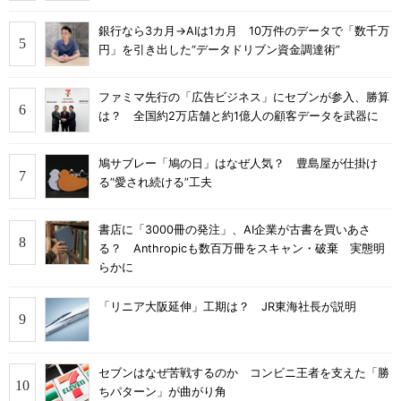
銀行なら3カ月→AIは1カ月 10万件のデータで「数千万
円」を引き出した“データドリブン資金調達術”
ファミマ先行の「広告ビジネス」にセブンが参入、勝算
は？ 全国約2万店舗と約1億人の顧客データを武器に
鳩サブレー「鳩の日」はなぜ人気？ 豊島屋が仕掛け
る“愛され続ける”工夫
書店に「3000冊の発注」、AI企業が古書を買いあさ
る？ Anthropicも数百万冊をスキャン・破棄 実態明
らかに
「リニア大阪延伸」工期は？ JR東海社長が説明
セブンはなぜ苦戦するのか コンビニ王者を支えた「勝
ちパターン」が曲がり角