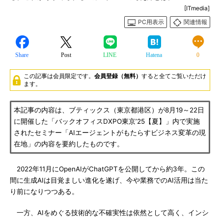
[ITmedia]
PC用表示
関連情報
Share
Post
LINE
Hatena
0
この記事は会員限定です。
会員登録（無料）
すると全てご覧いただけ
ます。
本記事の内容は、ブティックス（東京都港区）が8月19～22日
に開催した「バックオフィスDXPO東京’25【夏】」内で実施
されたセミナー「AIエージェントがもたらすビジネス変革の現
在地」の内容を要約したものです。
2022年11月にOpenAIがChatGPTを公開してから約3年。この
間に生成AIは目覚ましい進化を遂げ、今や業務でのAI活用は当た
り前になりつつある。
一方、AIをめぐる技術的な不確実性は依然として高く、インシ