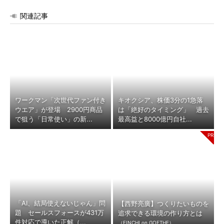
関連記事
ワークマン「次世代ファン付き
キオクシア、株価3分の1急落
ウエア」が登場 2900円商品
は「絶好のタイミング」 過去
で狙う「日常使い」の新...
最高益と8000億円自社...
「AI、結局使えないじゃん」問
【西野亮廣】つくりたいものを
題 セールスフォースが431万
追求できる環境の作り方とは
件対応で導いた正解（...
（FINCHI on GOETHE）