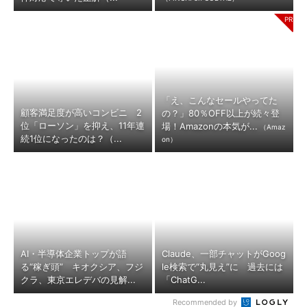
「え、こんなセールやってた
顧客満足度が高いコンビニ 2
の？」80％OFF以上が続々登
位「ローソン」を抑え、11年連
場！Amazonの本気が...
（Amaz
続1位になったのは？（...
on）
AI・半導体企業トップが語
Claude、一部チャットがGoog
る“稼ぎ頭” キオクシア、フジ
le検索で“丸見え”に 過去には
クラ、東京エレデバの見解...
「ChatG...
Recommended by