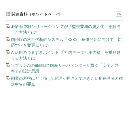
関連資料（ホワイトペーパー）
PR
JR西日本ITソリューションズが「監視業務の属人化」を解消
した方法とは?
国税庁の次世代基幹システム「KSK2」稼働開始に向けて、対
応すべき変更点とは?
AI活用のつまずきポイント 「社内データ活用の壁」を乗り越
える方法とは
ソブリンAIの価値は? 国産サーバベンダーが貫く「安全と効
率」の設計思想
副業の所得はどう扱う? 経理が押さえておきたい所得区分と確
定申告の要点
今、あなたにオススメ