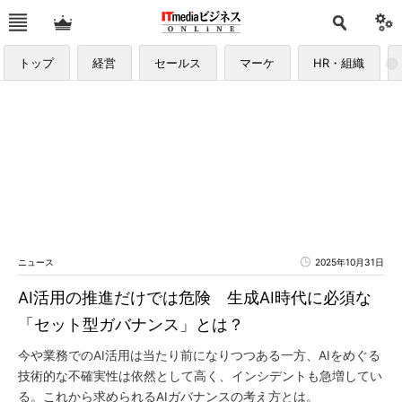
トップ
経営
セールス
マーケ
HR・組織
ニュース
2025年10月31日
AI活用の推進だけでは危険 生成AI時代に必須な
「セット型ガバナンス」とは？
今や業務でのAI活用は当たり前になりつつある一方、AIをめぐる
技術的な不確実性は依然として高く、インシデントも急増してい
る。これから求められるAIガバナンスの考え方とは。