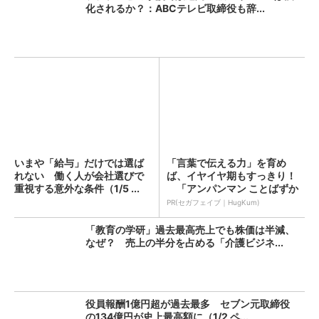
化されるか？：ABCテレビ取締役も辞...
いまや「給与」だけでは選ば
「言葉で伝える力」を育め
れない 働く人が会社選びで
ば、イヤイヤ期もすっきり！
重視する意外な条件（1/5 ...
「アンパンマン ことばずか
ん...
PR(セガフェイブ｜HugKum)
「教育の学研」過去最高売上でも株価は半減、
なぜ？ 売上の半分を占める「介護ビジネ...
役員報酬1億円超が過去最多 セブン元取締役
の134億円が史上最高額に（1/2 ペ...