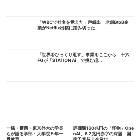
「WBCで社名を覚えた」声続出 老舗BtoB企
業がNetflix出稿に踏み切った...
「世界をひっくり返す」事業をここから 十六
FGが「STATION Ai」で挑む起...
一橋・慶應・東京外大の学長
評価額160兆円の「怪物」Ope
らが語る学部・大学院５年一
nAI、6.2兆円赤字の深層 国
貫教育
家予算超え企業は...