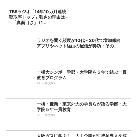
TBSラジオ「14年10カ月連続
聴取率トップ」強さの理由は─
─「真面目さ」 (1...
ラジオを聞く頻度が10代～20代で増加傾向
アプリやネット経由の配信が奏功：その...
一橋大シンポ 学部・大学院を５年で結ぶ一貫
教育プログラム
PR(一橋大学)
一橋・慶應・東京外大の学長らが語る学部・大
学院５年一貫教育
PR(一橋大学)
大阪ガスに学ぶ！ 大手企業が生成AI導入を成