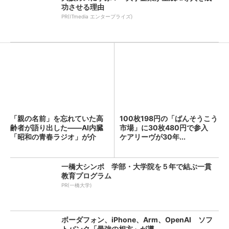
功させる理由
PR(ITmedia エンタープライズ)
「親の名前」を忘れていた高
100枚198円の「ばんそうこう
齢者が語り出した――AI内臓
市場」に30枚480円で参入
「昭和の青春ラジオ」が介
ケアリーヴが30年...
護...
一橋大シンポ 学部・大学院を５年で結ぶ一貫
教育プログラム
PR(一橋大学)
ボーダフォン、iPhone、Arm、OpenAI ソフ
トバンク「最強の相方」が導...