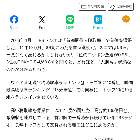
PC用表示
関連情報
Share
Post
LINE
Hatena
1
2016年4月、TBSラジオは「首都圏個人聴取率」で首位を獲得
した。14年10カ月、89期にわたる首位継続だ。スコアは1.3％。
一見少なく感じるかもしれないが、2位のニッポン放送が0.9％、
3位のTOKYO FMが0.8％と聞くと、どれほど「1人勝ち」状態な
のかが分かるだろう。
ワイド番組週平均聴取率ランキングはトップ10に10番組、瞬間
最高聴取率ランキング（15分単位）でも同様に、トップ10に10番
組をランクインさせている。
高い聴取率を背景に、2015年度の同社売上高は約106億円と、
微増収を達成している。首都圏で一番聴かれ続けているTBSラジ
オ。長年トップとして支持される理由はどこにあるのか。