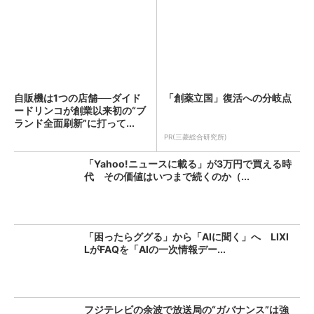
自販機は1つの店舗──ダイド
「創薬立国」復活への分岐点
ードリンコが創業以来初の“ブ
ランド全面刷新”に打って...
PR(三菱総合研究所)
「Yahoo!ニュースに載る」が3万円で買える時
代 その価値はいつまで続くのか（...
「困ったらググる」から「AIに聞く」へ LIXI
LがFAQを「AIの一次情報デー...
フジテレビの余波で放送局の“ガバナンス”は強