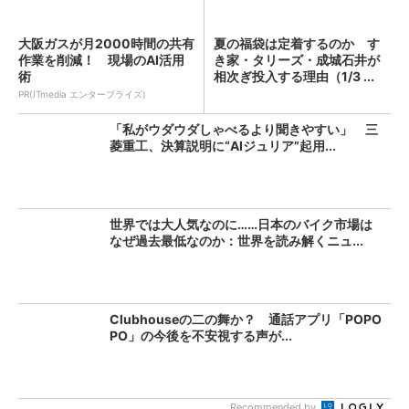
大阪ガスが月2000時間の共有
夏の福袋は定着するのか す
作業を削減！ 現場のAI活用
き家・タリーズ・成城石井が
術
相次ぎ投入する理由（1/3 ...
PR(ITmedia エンタープライズ)
「私がウダウダしゃべるより聞きやすい」 三
菱重工、決算説明に“AIジュリア”起用...
世界では大人気なのに……日本のバイク市場は
なぜ過去最低なのか：世界を読み解くニュ...
Clubhouseの二の舞か？ 通話アプリ「POPO
PO」の今後を不安視する声が...
Recommended by