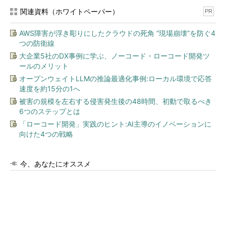
関連資料（ホワイトペーパー）
PR
AWS障害が浮き彫りにしたクラウドの死角 “現場崩壊”を防ぐ4
つの防衛線
大企業5社のDX事例に学ぶ、ノーコード・ローコード開発ツ
ールのメリット
オープンウェイトLLMの推論最適化事例:ローカル環境で応答
速度を約15分の1へ
被害の規模を左右する侵害発生後の48時間、初動で取るべき
6つのステップとは
「ローコード開発」実践のヒント:AI主導のイノベーションに
向けた4つの戦略
今、あなたにオススメ