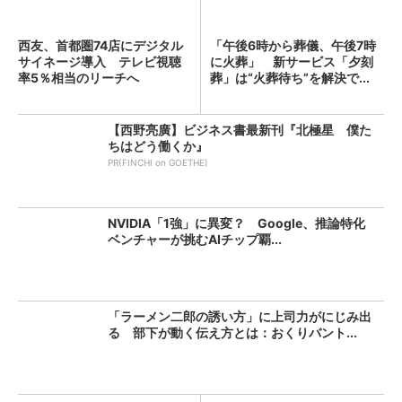
西友、首都圏74店にデジタル
「午後6時から葬儀、午後7時
サイネージ導入 テレビ視聴
に火葬」 新サービス「夕刻
率5％相当のリーチへ
葬」は“火葬待ち”を解決で...
【西野亮廣】ビジネス書最新刊『北極星 僕た
ちはどう働くか』
PR(FINCHI on GOETHE)
NVIDIA「1強」に異変？ Google、推論特化
ベンチャーが挑むAIチップ覇...
「ラーメン二郎の誘い方」に上司力がにじみ出
る 部下が動く伝え方とは：おくりバント...