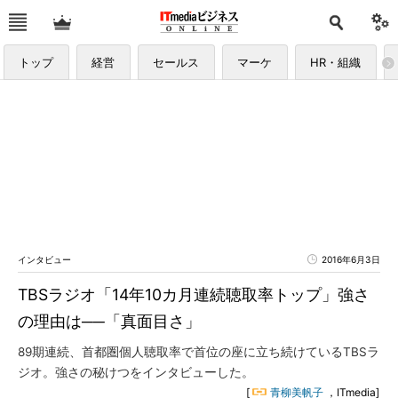
トップ
経営
セールス
マーケ
HR・組織
インタビュー
2016年6月3日
TBSラジオ「14年10カ月連続聴取率トップ」強さ
の理由は──「真面目さ」
89期連続、首都圏個人聴取率で首位の座に立ち続けているTBSラ
ジオ。強さの秘けつをインタビューした。
[
青柳美帆子
，ITmedia]