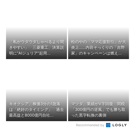
「私がウダウダしゃべるより聞
松のやの「ママ応援割引」が大
きやすい」 三菱重工、決算説
炎上……内容そっくりの「吉野
明に“AIジュリア”起用...
家」のキャンペーンは燃え...
キオクシア、株価3分の1急落
マツダ、業績がV字回復 関税
は「絶好のタイミング」 過去
「300億円の逆風」でも勝ち取
最高益と8000億円自社...
った黒字転換の裏側
Recommended by