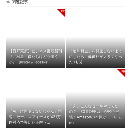
関連記事
【西野亮廣】ビジネス書最新刊
「追加料金」を発生しないよう
『北極星 僕たちはどう働く
にしたら、葬儀社が大きくなっ
か』
た (1/6)
（FINCHI on GOETHE）
「え、こんなセールやってた
「AI、結局使えないじゃん」問
の？」80％OFF以上が続々登
題 セールスフォースが431万
場！Amazonの本気が...
（Amaz
件対応で導いた正解（...
on）