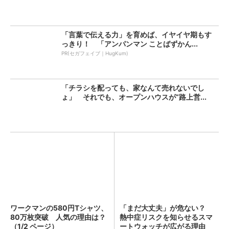
「言葉で伝える力」を育めば、イヤイヤ期もす
っきり！ 「アンパンマン ことばずかん...
PR(セガフェイブ｜HugKum)
「チラシを配っても、家なんて売れないでし
ょ」 それでも、オープンハウスが“路上営...
ワークマンの580円Tシャツ、
「まだ大丈夫」が危ない？
80万枚突破 人気の理由は？
熱中症リスクを知らせるスマ
（1/2 ページ）
ートウォッチが広がる理由