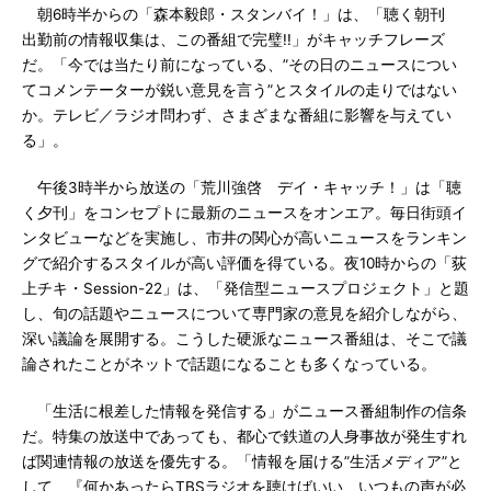
朝6時半からの「森本毅郎・スタンバイ！」は、「聴く朝刊
出勤前の情報収集は、この番組で完璧!!」がキャッチフレーズ
だ。「今では当たり前になっている、”その日のニュースについ
てコメンテーターが鋭い意見を言う”とスタイルの走りではない
か。テレビ／ラジオ問わず、さまざまな番組に影響を与えてい
る」。
午後3時半から放送の「荒川強啓 デイ・キャッチ！」は「聴
く夕刊」をコンセプトに最新のニュースをオンエア。毎日街頭イ
ンタビューなどを実施し、市井の関心が高いニュースをランキン
グで紹介するスタイルが高い評価を得ている。夜10時からの「荻
上チキ・Session-22」は、「発信型ニュースプロジェクト」と題
し、旬の話題やニュースについて専門家の意見を紹介しながら、
深い議論を展開する。こうした硬派なニュース番組は、そこで議
論されたことがネットで話題になることも多くなっている。
「生活に根差した情報を発信する」がニュース番組制作の信条
だ。特集の放送中であっても、都心で鉄道の人身事故が発生すれ
ば関連情報の放送を優先する。「情報を届ける”生活メディア”と
して、『何かあったらTBSラジオを聴けばいい、いつもの声が必