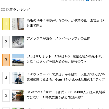
記事ランキング
高級のり弁「海苔弁いちのや」が事業停止 直営店は7
月末で閉店
アメックスが売る「メンバーシップ」の正体
JALはマリオット、ANAはIHG 航空会社が高級ホテル
と次々にタッグを組み始めた、納得のワケ
「ダウンロードして満足」から脱却 大量の“積ん読”を
業務知識に変える、Gemini Notebook活用の3ステップ
Salesforce「サポート部門9000→5000人」は人員削減
ではない AI時代に生き残る“配置転換”