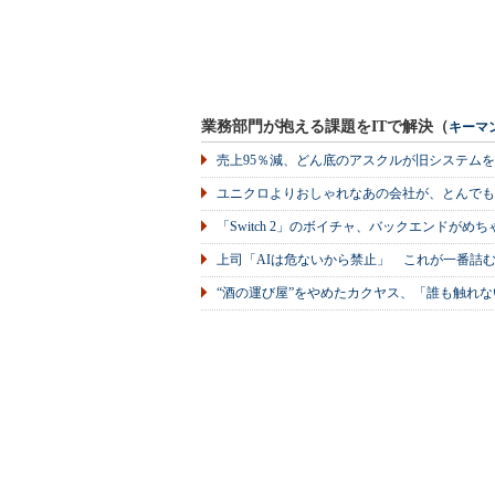
業務部門が抱える課題をITで解決（
キーマ
売上95％減、どん底のアスクルが旧システム
ユニクロよりおしゃれなあの会社が、とんでも
「Switch 2」のボイチャ、バックエンドが
上司「AIは危ないから禁止」 これが一番詰
“酒の運び屋”をやめたカクヤス、「誰も触れな