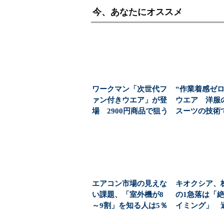
今、あなたにオススメ
ワークマン「次世代フ
“作業着感ゼロ
ァン付きウエア」が登
ウエア 洋服
場 2900円商品で狙う
スーツの技術
「日常使い」の新...
（1/3 ページ
エアコン市場の見えな
キオクシア、
い課題、「室外機が8
の1急落は「
～9割」を知る人は5％
イミング」 
パナソニック調査...
益と8000億円自