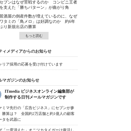
セブンはなぜ苦戦するのか コンビニ王者
を支えた「勝ちパターン」が曲がり角
居酒屋の倒産件数が増えているのに、なぜ
ワタミの「鳥メロ」は好調なのか 約6年
ぶり新規出店の勝算
もっと読む
ティメディアからのお知らせ
ャリア採用の応募を受け付けています
ルマガジンのお知らせ
ITmedia ビジネスオンライン編集部が
制作する日刊メールマガジンです
ァミマ先行の「広告ビジネス」にセブンが参
、勝算は？ 全国約2万店舗と約1億人の顧客
ータを武器に
ぜ「一度消えた」オニツカタイガーは復活し