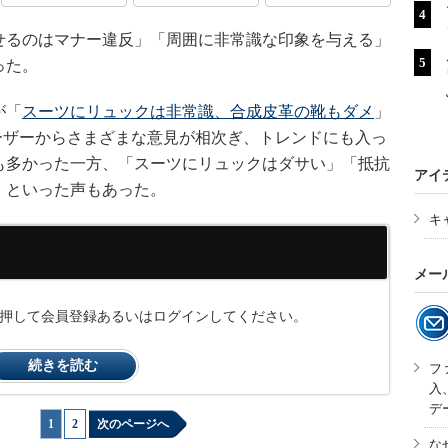
るのはマナー違反」「周囲に非常識な印象を与える」
った。
が「
スーツにリュックは非常識、合成皮革の靴もダメ
」
はユーザーからさまざまな意見が相次ぎ、トレンドにも入っ
も多かった一方、「スーツにリュックはダサい」「抵抗
アイ
」といった声もあった。
キ
メー
ンを押して会員登録あるいはログインしてください。
続きを読む
フ
入
デ
1
|
2
次のページへ
な