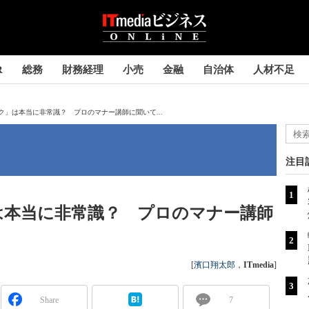
R
総務
財務経理
小売
金融
自治体
人材不足
ク」は本当に非常識？ プロのマナー講師に聞いて...
注目
は本当に非常識？ プロのマナー講師
[
濱口翔太郎
，
ITmedia
]
Share
7