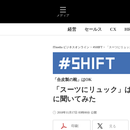
メディア
経営
セールス
CX
H
ITmedia ビジネスオンライン
#SHIFT
「スーツにリュッ
「合皮製の靴」はOK
「スーツにリュック」
に聞いてみた
2018年11月17日 05時00分 公開
印刷
見る