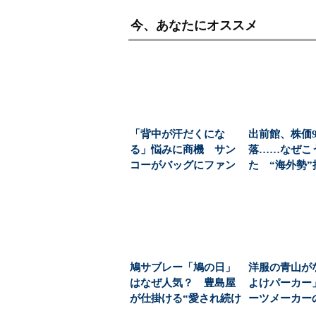
今、あなたにオススメ
「背中が汗だくにな
出前館、株価9
る」悩みに商機 サン
落……なぜこ
コーがバッグにファン
た “海外勢
を付けた（1/3 ペー...
たフードデリ
ー、...
鳩サブレー「鳩の日」
洋服の青山が
はなぜ人気？ 豊島屋
よけパーカー
が仕掛ける“愛され続け
ーツメーカー
る”工夫（1/4 ...
ここまで広がった