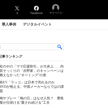
マイページ
X
Facebook
導入事例
デジタルイベント
記事ランキング
松のやの「ママ応援割引」が大炎上……内
容そっくりの「吉野家」のキャンペーンは
燃えなかった“ネーミング”の差
軽EV「ラッコ」は日本で売れるのか
BYDが抱える、中国メーカーならではの課
題
鳩サブレー「鳩の日」はなぜ人気？ 豊島
屋が仕掛ける“愛され続ける”工夫