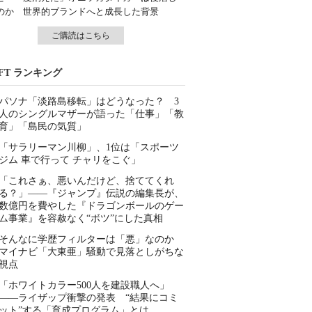
のか 世界的ブランドへと成長した背景
ご購読はこちら
IFT ランキング
パソナ「淡路島移転」はどうなった？ 3
人のシングルマザーが語った「仕事」「教
育」「島民の気質」
「サラリーマン川柳」、1位は「スポーツ
ジム 車で行って チャリをこぐ」
「これさぁ、悪いんだけど、捨ててくれ
る？」――『ジャンプ』伝説の編集長が、
数億円を費やした『ドラゴンボールのゲー
ム事業』を容赦なく“ボツ”にした真相
そんなに学歴フィルターは「悪」なのか
マイナビ「大東亜」騒動で見落としがちな
視点
「ホワイトカラー500人を建設職人へ」
――ライザップ衝撃の発表 “結果にコミ
ット”する「育成プログラム」とは