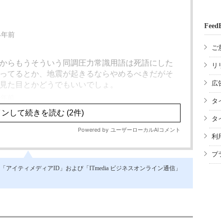
Feed
ご
リ
広
タ
タ
利
プ
イティメディアID」および「ITmedia ビジネスオンライン通信」