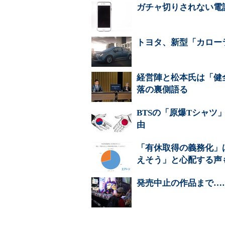
ガチャ切りされない電
トヨタ、新型「カロー
経営陣と松本氏は「健
落の裏側語る
BTSの「原爆Tシャ
由
「有休取得の義務化」
えそう」と心配する声
発売中止の作品まで…