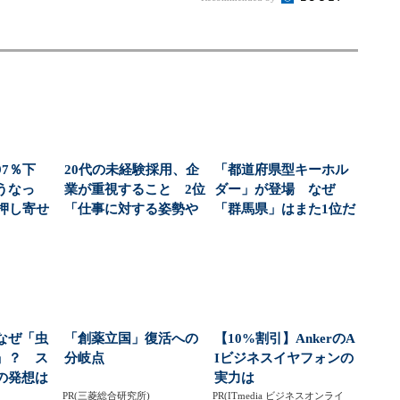
7％下
20代の未経験採用、企
「都道府県型キーホル
うなっ
業が重視すること 2位
ダー」が登場 なぜ
”押し寄せ
「仕事に対する姿勢や
「群馬県」はまた1位だ
バリ
考え方」、1位は...
ったのか：週末に
「へ...
なぜ「虫
「創薬立国」復活への
【10%割引】AnkerのA
」？ ス
分岐点
Iビジネスイヤフォンの
の発想は
実力は
（1...
PR(三菱総合研究所)
PR(ITmedia ビジネスオンライ