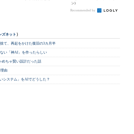
ン)
Recommended by
）
ンズネット
を捨て、再起をかけた復旧の3カ月半
ない「神AI」を作ったらしい
めちゃめちゃ賢い設計だった話
む理由
いシステム」をAIでどうした？