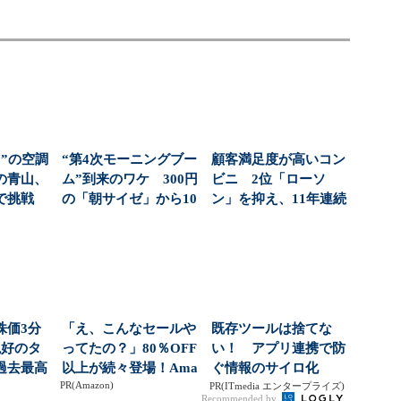
”の空調
“第4次モーニングブー
顧客満足度が高いコン
の青山、
ム”到来のワケ 300円
ビニ 2位「ローソ
で挑戦
の「朝サイゼ」から10
ン」を抑え、11年連続
）
00円超の「...
1位になったのは？（...
株価3分
「え、こんなセールや
既存ツールは捨てな
絶好のタ
ってたの？」80％OFF
い！ アプリ連携で防
過去最高
以上が続々登場！Ama
ぐ情報のサイロ化
PR(Amazon)
社...
zonの本気が...
PR(ITmedia エンタープライズ)
Recommended by