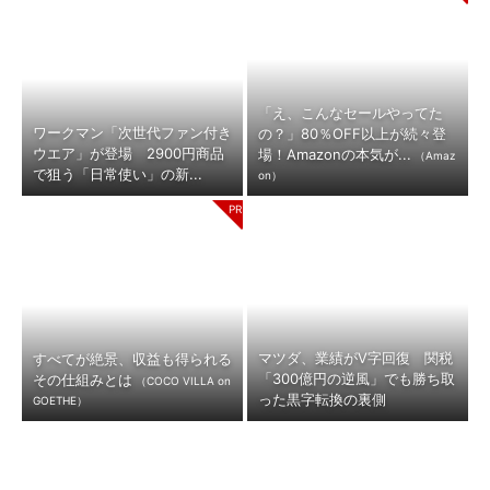
「え、こんなセールやってた
ワークマン「次世代ファン付き
の？」80％OFF以上が続々登
ウエア」が登場 2900円商品
場！Amazonの本気が...
（Amaz
で狙う「日常使い」の新...
on）
マツダ、業績がV字回復 関税
すべてが絶景、収益も得られる
「300億円の逆風」でも勝ち取
その仕組みとは
（COCO VILLA on
った黒字転換の裏側
GOETHE）