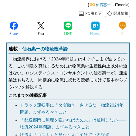
[
仙石惠一
，ITmedia]
PC用表示
関連情報
Share
Post
LINE
Hatena
0
連載：
仙石惠一の物流改革論
物流業界における「2024年問題」はすぐそこまで迫ってい
る。この問題を克服するためには物流業の生産性向上以外の道
はない。ロジスティクス・コンサルタントの仙石惠一が、運送
業はもちろん、間接的に物流に携わる読者に向けて基本からノ
ウハウを解説する
これまでの連載記事
トラック運転手に「タダ働き」させるな 物流2024年
問題、まずやるべきこと
「配送部門に無理を強いれば大丈夫」は通用しない――
物流2024年問題、まずやるべきこと
物流を「コスト」と見なす人に欠けている視点