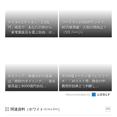
ヤマダ×エディオン「2.5兆
ワークマンの580円Tシャツ、
円」統合で、あなたの街から
80万枚突破 人気の理由は？
「家電量販店を選ぶ自由」が...
（1/2 ページ）
キオクシア、株価3分の1急落
月100億トークン使うビズリー
は「絶好のタイミング」 過去
チ 「AIコスト増」懸念の中、
最高益と8000億円自社...
費用対効果どう判断し...
Recommended by
関連資料（ホワイトペーパー）
PR