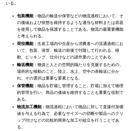
いる。
包装機能
：物品の輸送や保管などの物流過程において、そ
の価値および状態を維持するような適当な材料または容器
を使用して物品を保護することである。物流の最重要機能
と考えられる。
荷役機能
：生産工場内や生産から消費者への流通過程にお
いて、包装、保管、輸送の前後で付随して行われる、移
動、ピッキング、仕分けなどの諸作業のことである。
輸送機能
：物資と人との空間的隔たりを克服するための、
場所的な移動のこと。陸上、水上、空中の各輸送に分か
れ、その選択は重要な要素となる。
保管機能
：物品を貯蔵し管理すること。貯蔵に加えて物理
的管理を行い、商品の価値を維持することも重要な役割で
ある。
物流加工機能
：物流過程において物品に対して直接付加価
値を与える行為で、必要なサイズへの切断や製品へのクリ
ップ付けなどの比較的簡単な加工や組立を行うことであ
る。