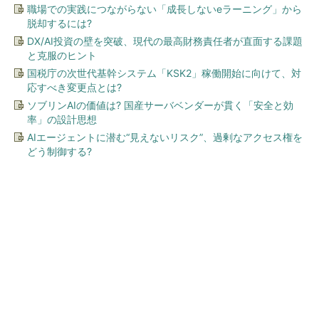
職場での実践につながらない「成長しないeラーニング」から
脱却するには?
DX/AI投資の壁を突破、現代の最高財務責任者が直面する課題
と克服のヒント
国税庁の次世代基幹システム「KSK2」稼働開始に向けて、対
応すべき変更点とは?
ソブリンAIの価値は? 国産サーバベンダーが貫く「安全と効
率」の設計思想
AIエージェントに潜む“見えないリスク”、過剰なアクセス権を
どう制御する?
今、あなたにオススメ
すべてが絶景、収益も得られ