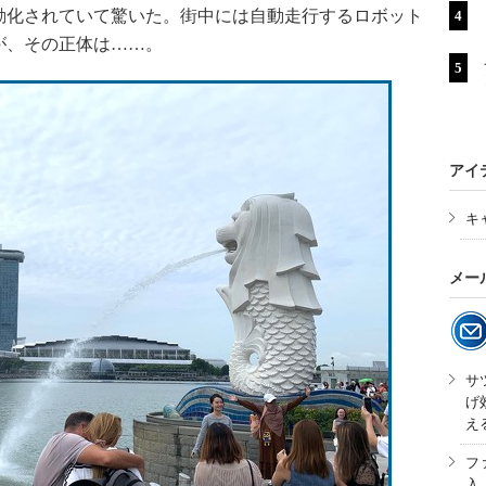
動化されていて驚いた。街中には自動走行するロボット
が、その正体は……。
アイ
キ
メー
サ
げ
え
フ
入