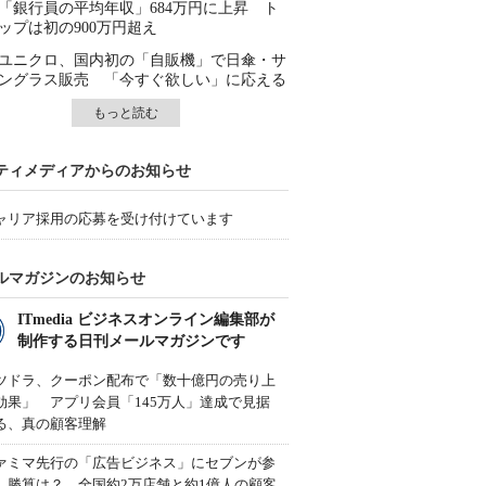
「銀行員の平均年収」684万円に上昇 ト
ップは初の900万円超え
ユニクロ、国内初の「自販機」で日傘・サ
ングラス販売 「今すぐ欲しい」に応える
もっと読む
ティメディアからのお知らせ
ャリア採用の応募を受け付けています
ルマガジンのお知らせ
ITmedia ビジネスオンライン編集部が
制作する日刊メールマガジンです
ツドラ、クーポン配布で「数十億円の売り上
効果」 アプリ会員「145万人」達成で見据
る、真の顧客理解
ァミマ先行の「広告ビジネス」にセブンが参
、勝算は？ 全国約2万店舗と約1億人の顧客