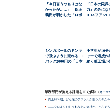
「今日言うつもりはな
「日本の限界
かったが……」 孫正
力』のみにな
義氏が明かした「ロボ
IDIAフアン
ット自動量産工場」
すトヨタ・富..
の...
シンガポールのドンキ
小学生が10
で飛ぶように売れる 1
ャーで溶接作
パック2000円の「日本
続く町工場が
産イチゴ」を支...
「溶接ロボット
業務部門が抱える課題をITで解決（
キーマ
売上95％減、どん底のアスクルが旧システム
ユニクロよりおしゃれなあの会社が、とんでも