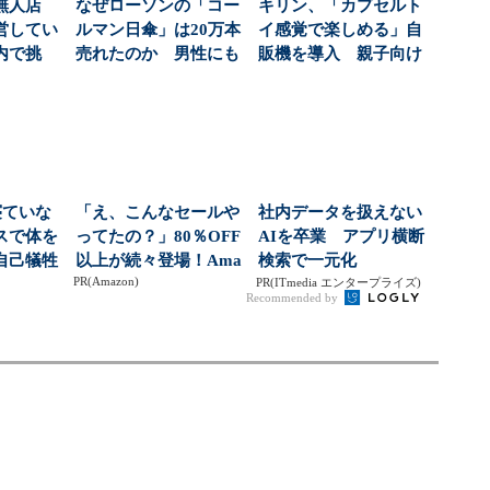
無人店
なぜローソンの「コー
キリン、「カプセルト
営してい
ルマン日傘」は20万本
イ感覚で楽しめる」自
内で挑
売れたのか 男性にも
販機を導入 親子向け
より小さ
広がる日傘需要（1...
飲料の認知拡大狙う
寝ていな
「え、こんなセールや
社内データを扱えない
スで体を
ってたの？」80％OFF
AIを卒業 アプリ横断
自己犠牲
以上が続々登場！Ama
検索で一元化
PR(Amazon)
、なぜ
zonの本気が...
PR(ITmedia エンタープライズ)
Recommended by