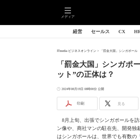
メディア
経営
セールス
CX
H
ITmedia ビジネスオンライン
「罰金大国」シンガポール 街
「罰金大国」シンガポー
ット”の正体は？
2024年08月19日 08時00分 公開
印刷
見る
8月上旬、出張でシンガポールを訪
ン像や、商社マンの駐在先、開発独
はシンガポールは、世界でも有数の