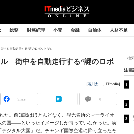
R
総務
財務経理
小売
金融
自治体
人材不足
中を自動走行する“謎のロボット”の...
ル 街中を自動走行する“謎のロボ
注目
[
濱川太一
，
ITmedia
]
Share
0
れた。前知識はほとんどなく、観光名所のマーライオ
裁の国――といったイメージしか持っていなかった。実
「デジタル大国」だ。チャンギ国際空港に降り立ったそ