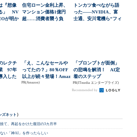
は『想像
住宅ローン金利上昇、
トンカツ食べながら語
る」 NV
マンション価格1億円
った――NVIDIA、富
CEOが明か
超……消費者襲う負
士通、安川電機ら“フィ
.
担、金融・不動産業界
ジカルAI連合...
ど...
分のレクチ
「え、こんなセールや
「プロンプトが面倒」
業 97年
ってたの？」80％OFF
の悲鳴を解消！ AI定
導入した
以上が続々登場！Amaz
着のステップ
PR(Amazon)
」...
onの本気が...
PR(ITmedia エンタープライズ)
Recommended by
）
ンズネット
を捨て、再起をかけた復旧の3カ月半
ない「神AI」を作ったらしい