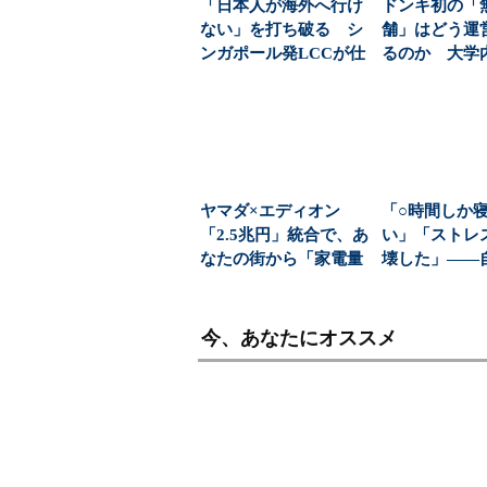
「日本人が海外へ行け
ドンキ初の「
ない」を打ち破る シ
舗」はどう運
ンガポール発LCCが仕
るのか 大学
掛ける“逆張り戦略...
む、コンビニ
な新...
ヤマダ×エディオン
「○時間しか
「2.5兆円」統合で、あ
い」「ストレ
なたの街から「家電量
壊した」――
販店を選ぶ自由」が...
エピソードは
若...
今、あなたにオススメ