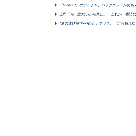
「Switch 2」のボイチャ、バックエンドが
上司「AIは危ないから禁止」 これが一番詰
“酒の運び屋”をやめたカクヤス、「誰も触れな