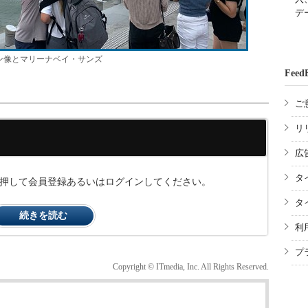
デ
ン像とマリーナベイ・サンズ
Feed
ご
リ
広
タ
ンを押して会員登録あるいはログインしてください。
タ
続きを読む
利
プ
Copyright © ITmedia, Inc. All Rights Reserved.