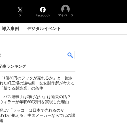
マイページ
X
Facebook
導入事例
デジタルイベント
記事ランキング
「1個80円のフックが売れるか」と一蹴さ
れた町工場の逆転劇 友安製作所が考える
「勝てる製造業」の条件
「バス運転手は稼げない」は過去の話？
ウィラーが年収600万円を実現した理由
軽EV「ラッコ」は日本で売れるのか
BYDが抱える、中国メーカーならではの課
題