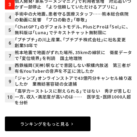
個人開発「家系ラーメンマニア」で利用者急増 対応追いつ
3
かず一部停止 「より信頼していただけるアプリに」
手術中の大地震、患者守る医療スタッフ……熊本総合病院
4
の動画に反響 「プロの動き」「尊敬」
「ChatGPT」のデフォルトモデル、PlusとProは「Sol」に、
5
無料版は「Luna」でテキストチャット無制限に
「プチプチ」の川上産業、「プチプチ株式会社」に社名変更
6
創業58年で
熊本地震で地面がずれた場所、35kmの線状に 衛星データ
7
で「変位境界」を判読 国土地理院
西鉄福岡（天神）駅などで意図しない駅構内放送 第三者が
8
有名YouTuberの音声を不正に流したか
「ジャンプ」オンラインストアで43億円分キャンセル繰り返
9
したか 業務妨害容疑の女逮捕
「高学力＝ストレスに耐えられる」ではない 秀才が苦しむ
一方、収入・満足度が高いのは…… 医学生・医師1000人超
10
を分析
ランキングをもっと見る