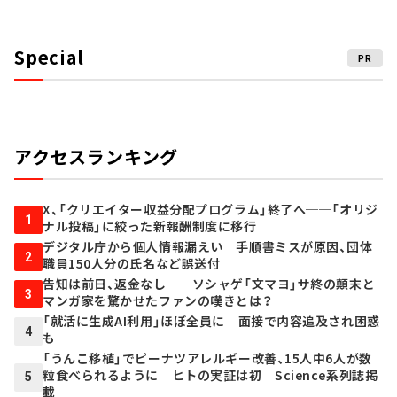
Special
PR
アクセスランキング
X、「クリエイター収益分配プログラム」終了へ──「オリジ
1
ナル投稿」に絞った新報酬制度に移行
デジタル庁から個人情報漏えい 手順書ミスが原因、団体
2
職員150人分の氏名など誤送付
告知は前日、返金なし──ソシャゲ「文マヨ」サ終の顛末と
3
マンガ家を驚かせたファンの嘆きとは？
「就活に生成AI利用」ほぼ全員に 面接で内容追及され困惑
4
も
「うんこ移植」でピーナツアレルギー改善、15人中6人が数
粒食べられるように ヒトの実証は初 Science系列誌掲
5
載