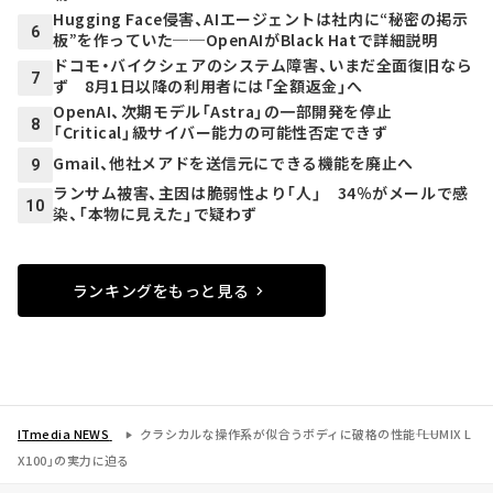
Hugging Face侵害、AIエージェントは社内に“秘密の掲示
6
板”を作っていた──OpenAIがBlack Hatで詳細説明
ドコモ・バイクシェアのシステム障害、いまだ全面復旧なら
7
ず 8月1日以降の利用者には「全額返金」へ
OpenAI、次期モデル「Astra」の一部開発を停止
8
「Critical」級サイバー能力の可能性否定できず
Gmail、他社メアドを送信元にできる機能を廃止へ
9
ランサム被害、主因は脆弱性より「人」 34％がメールで感
10
染、「本物に見えた」で疑わず
ランキングをもっと見る
ITmedia NEWS
クラシカルな操作系が似合うボディに破格の性能――「LUMIX L
X100」の実力に迫る