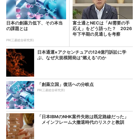
日本の創薬力低下、その本当
富士通とNECは「AI需要の手
の課題とは
応え」をどう語った？ 2026
年下半期の見通しを考察
PR(三菱総合研究所)
日本通運×アクセンチュアの124億円訴訟に学
ぶ、なぜ大規模開発は“燃える”のか
「創薬立国」復活への分岐点
PR(三菱総合研究所)
「日本IBMのNHK案件失敗は既定路線だった」
メインフレーム大撤退時代のリスクと教訓