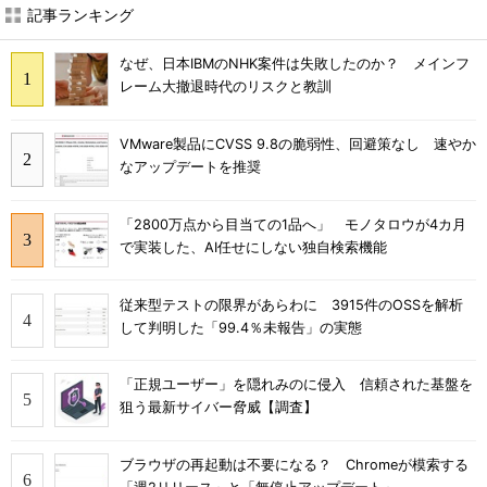
記事ランキング
なぜ、日本IBMのNHK案件は失敗したのか？ メインフ
レーム大撤退時代のリスクと教訓
VMware製品にCVSS 9.8の脆弱性、回避策なし 速やか
なアップデートを推奨
「2800万点から目当ての1品へ」 モノタロウが4カ月
で実装した、AI任せにしない独自検索機能
従来型テストの限界があらわに 3915件のOSSを解析
して判明した「99.4％未報告」の実態
「正規ユーザー」を隠れみのに侵入 信頼された基盤を
狙う最新サイバー脅威【調査】
ブラウザの再起動は不要になる？ Chromeが模索する