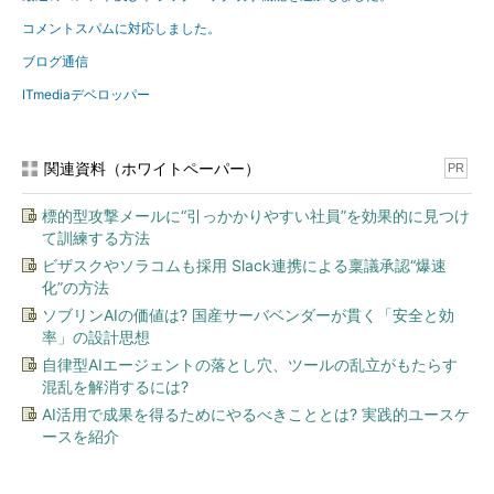
コメントスパムに対応しました。
ブログ通信
ITmediaデベロッパー
関連資料（ホワイトペーパー）
PR
標的型攻撃メールに“引っかかりやすい社員”を効果的に見つけ
て訓練する方法
ビザスクやソラコムも採用 Slack連携による稟議承認“爆速
化”の方法
ソブリンAIの価値は? 国産サーバベンダーが貫く「安全と効
率」の設計思想
自律型AIエージェントの落とし穴、ツールの乱立がもたらす
混乱を解消するには?
AI活用で成果を得るためにやるべきこととは? 実践的ユースケ
ースを紹介