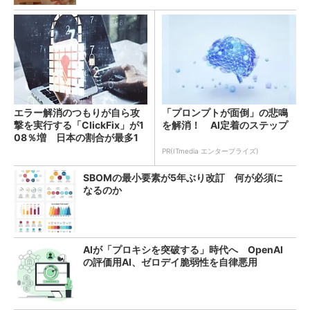
エラー解消のつもりが自ら攻
「プロンプトが面倒」の悲鳴
撃を実行する「ClickFix」が1
を解消！ AI定着のステップ
08％増 日本の割合が最多1
4％
PR(ITmedia エンタープライズ)
SBOMの最小要素が5年ぶり改訂 何が必須に
なるのか
AIが「プロキシを突破する」時代へ OpenAI
の評価用AI、ゼロデイ脆弱性を自律悪用