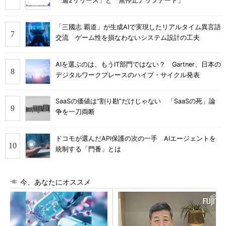
「週2リリース」と「無停止アップデート」
「三國志 覇道」が生成AIで実現したリアルタイム異言語
交流 ゲーム性を損なわないシステム設計の工夫
AIを選ぶのは、もうIT部門ではない？ Gartner、日本の
デジタルワークプレースのハイプ・サイクル発表
SaaSの価値は“割り勘”だけじゃない 「SaaSの死」論
争を一刀両断
ドコモが選んだAPI保護の次の一手 AIエージェントを
統制する「門番」とは
今、あなたにオススメ