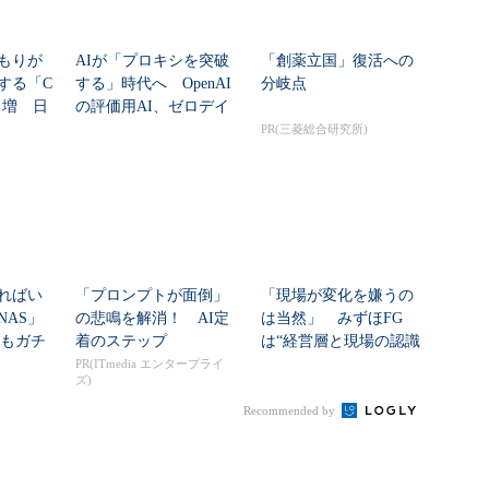
もりが
AIが「プロキシを突破
「創薬立国」復活への
する「C
する」時代へ OpenAI
分岐点
8％増 日
の評価用AI、ゼロデイ
脆弱性を自...
PR(三菱総合研究所)
ればい
「プロンプトが面倒」
「現場が変化を嫌うの
NAS」
の悲鳴を解消！ AI定
は当然」 みずほFG
」もガチ
着のステップ
は“経営層と現場の認識
...
ギャップ”、どう克...
PR(ITmedia エンタープライ
ズ)
Recommended by