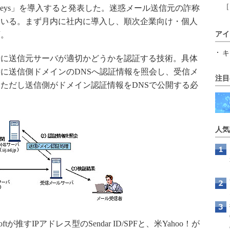
［
omainKeys」を導入すると発表した。迷惑メール送信元の詐称
ている。まず月内に社内に導入し、順次企業向け・個人
画。
アイ
キ
に送信元サーバが適切かどうかを認証する技術。具体
に送信側ドメインのDNSへ認証情報を照会し、受信メ
注目
ただし送信側がドメイン認証情報をDNSで公開する必
人気
が推すIPアドレス型のSendar ID/SPFと、米Yahoo！が