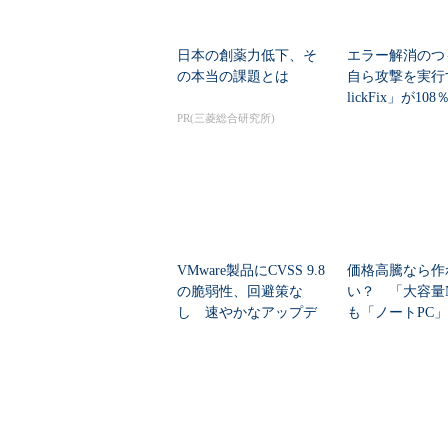
日本の創薬力低下、そ
エラー解消のつ
の本当の課題とは
自ら攻撃を実行
lickFix」が10
本の割...
PR(三菱総合研究所)
VMware製品にCVSS 9.8
価格高騰なら作
の脆弱性、回避策な
い？ 「大容量
し 速やかなアップデ
も「ノートPC
ートを推...
自作した学生たち