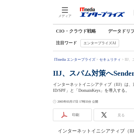
メディア
CIO・クラウド戦略
データドリ
注目ワード
エンタープライズAI
ITmedia エンタープライズ
セキュリティ
IIJ
IIJ、スパム対策へSender
インターネットイニシアティブ（IIJ）は、
ID/SPF」と「DomainKeys」を導入する。
2005年03月17日 17時33分 公開
印刷
見る
インターネットイニシアティブ（II