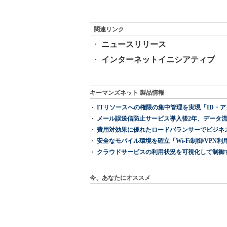
関連リンク
ニュースリリース
インターネットイニシアティブ
キーマンズネット 製品情報
ITリソースへの権限の集中管理を実現「ID・アクセス管理 『I
メール誤送信防止サービス導入後2年、データ流
費用対効果に優れたロードバランサーでビジネ
安全なモバイル環境を確立「Wi-Fi制御/VPN利用の強制
クラウドサービスの利用状況を可視化して制御する「次
今、あなたにオススメ