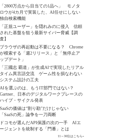
「2800万点から目当ての1品へ」 モノタ
ロウが4カ月で実装した、AI任せにしない
独自検索機能
「正規ユーザー」を隠れみのに侵入 信頼
された基盤を狙う最新サイバー脅威【調
査】
ブラウザの再起動は不要になる？ Chrome
が模索する「週2リリース」と「無停止ア
ップデート」
「三國志 覇道」が生成AIで実現したリアル
タイム異言語交流 ゲーム性を損なわない
システム設計の工夫
AIを選ぶのは、もうIT部門ではない？
Gartner、日本のデジタルワークプレースの
ハイプ・サイクル発表
SaaSの価値は“割り勘”だけじゃない
「SaaSの死」論争を一刀両断
ドコモが選んだAPI保護の次の一手 AIエ
ージェントを統制する「門番」とは
11～30位はこちら
»