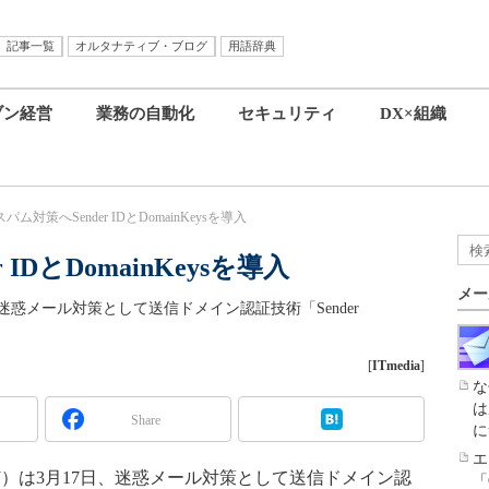
記事一覧
オルタナティブ・ブログ
用語辞典
ブン経営
業務の自動化
セキュリティ
DX×組織
、スパム対策へSender IDとDomainKeysを導入
 IDとDomainKeysを導入
メー
迷惑メール対策として送信ドメイン認証技術「Sender
[
ITmedia
]
な
は
Share
に
エ
J）は3月17日、迷惑メール対策として送信ドメイン認
「