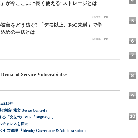
nial of Service Vulnerabilities
出は0件
 秘文 Device Control」
世代CASB 『Bitglass』」
スチャンスを拡大
dentity Governance & Administration』」