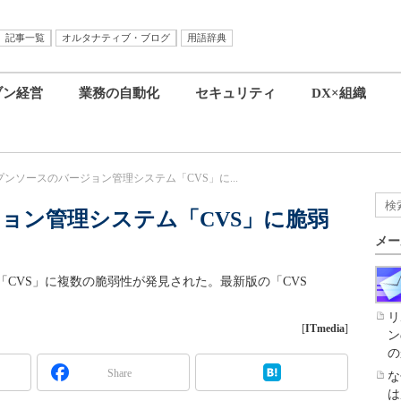
記事一覧
オルタナティブ・ブログ
用語辞典
ブン経営
業務の自動化
セキュリティ
DX×組織
プンソースのバージョン管理システム「CVS」に...
ョン管理システム「CVS」に脆弱
メー
CVS」に複数の脆弱性が発見された。最新版の「CVS
リ
[
ITmedia
]
ン
の
Share
な
は