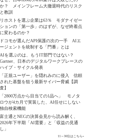
か？ メインフレーム大撤退時代のリスク
と教訓
リホストを選ぶ企業は63％ モダナイゼー
ションの「第一歩」のはずが、なぜ終着点
に変わるのか？
ドコモが選んだAPI保護の次の一手 AIエ
ージェントを統制する「門番」とは
AIを選ぶのは、もうIT部門ではない？
Gartner、日本のデジタルワークプレースの
ハイプ・サイクル発表
「正規ユーザー」を隠れみのに侵入 信頼
された基盤を狙う最新サイバー脅威【調
査】
「2800万点から目当ての1品へ」 モノタ
ロウが4カ月で実装した、AI任せにしない
独自検索機能
富士通とNECの決算会見から読み解く、
2026年下半期「AI需要」と「収益の見通
し」
11～30位はこちら
»