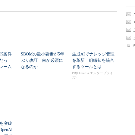
HK案件
SBOMの最小要素が5年
生成AIでナレッジ管理
だっ
ぶり改訂 何が必須に
を革新 組織知を統合
レーム
なるのか
するツールとは
ク...
PR(ITmedia エンタープライ
ズ)
シを突破
enAI