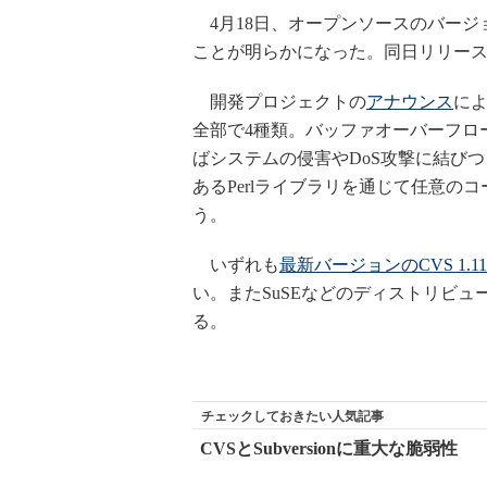
4月18日、オープンソースのバージ
ことが明らかになった。同日リリースされ
開発プロジェクトの
アナウンス
によ
全部で4種類。バッファオーバーフロ
ばシステムの侵害やDoS攻撃に結び
あるPerlライブラリを通じて任意
う。
いずれも
最新バージョンのCVS 1.11.
い。またSuSEなどのディストリビ
る。
チェックしておきたい人気記事
CVSとSubversionに重大な脆弱性