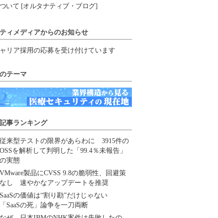
ついて [オルタナティブ・ブログ]
ティメディアからのお知らせ
ャリア採用の応募を受け付けています
のテーマ
記事ランキング
従来型テストの限界があらわに 3915件の
OSSを解析して判明した「99.4％未報告」
の実態
VMware製品にCVSS 9.8の脆弱性、回避策
なし 速やかなアップデートを推奨
SaaSの価値は“割り勘”だけじゃない
「SaaSの死」論争を一刀両断
なぜ、日本IBMのNHK案件は失敗したの