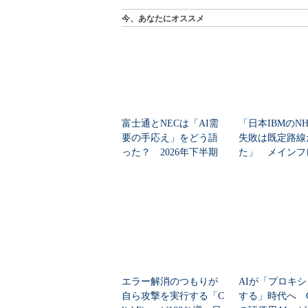
今、あなたにオススメ
富士通とNECは「AI需
「日本IBMのN
要の手応え」をどう語
失敗は既定路線
った？ 2026年下半期
た」 メインフ
の見通しを考...
大撤退時代のリス
エラー解消のつもりが
AIが「プロキ
自ら攻撃を実行する「C
する」時代へ Op