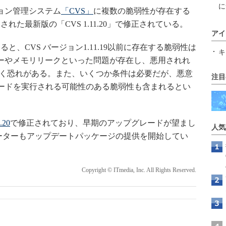
に
ョン管理システム
「CVS」
に複数の脆弱性が存在する
た最新版の「CVS 1.11.20」で修正されている。
アイ
ると、CVS バージョン1.11.19以前に存在する脆弱性は
キ
ーやメモリリークといった問題が存在し、悪用されれ
つく恐れがある。また、いくつか条件は必要だが、悪意
注目
のコードを実行される可能性のある脆弱性も含まれるとい
20
で修正されており、早期のアップグレードが望まし
人気
ューターもアップデートパッケージの提供を開始してい
Copyright © ITmedia, Inc. All Rights Reserved.