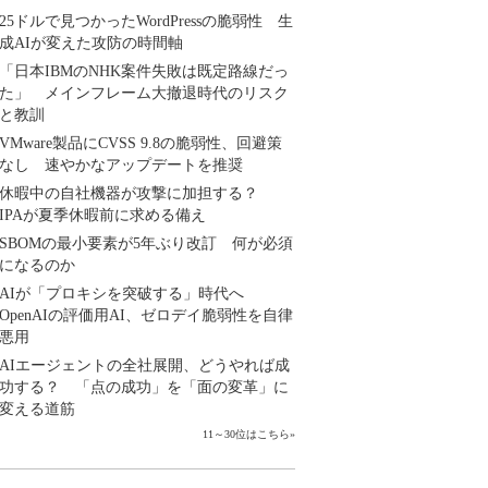
25ドルで見つかったWordPressの脆弱性 生
成AIが変えた攻防の時間軸
「日本IBMのNHK案件失敗は既定路線だっ
た」 メインフレーム大撤退時代のリスク
と教訓
VMware製品にCVSS 9.8の脆弱性、回避策
なし 速やかなアップデートを推奨
休暇中の自社機器が攻撃に加担する？
IPAが夏季休暇前に求める備え
SBOMの最小要素が5年ぶり改訂 何が必須
になるのか
AIが「プロキシを突破する」時代へ
OpenAIの評価用AI、ゼロデイ脆弱性を自律
悪用
AIエージェントの全社展開、どうやれば成
功する？ 「点の成功」を「面の変革」に
変える道筋
11～30位はこちら
»