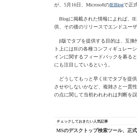
が、5月16日、Microsoftの
IEBlog
で正
Blogに掲載された情報によれば、I
供、その後のリリースでエンドユー
β版でタブを提供する目的は、互換
ト上にはIEの各種コンフィギュレー
インに関するフィードバックを募る
にも注目しているという。
どうしてもっと早くIEでタブを提
させやしないかなど、複雑さと一貫
の点に関して当初われわれは判断を
チェックしておきたい人気記事
MSのデスクトップ検索ツール、正