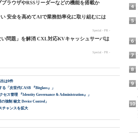
タブブラウザやRSSリーダーなどの機能を搭載か
出は0件
世代CASB 『Bitglass』」
dentity Governance & Administration』」
 秘文 Device Control」
スチャンスを拡大