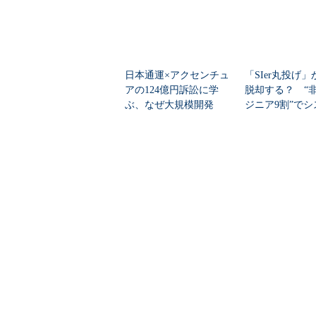
日本通運×アクセンチュ
「SIer丸投げ
アの124億円訴訟に学
脱却する？ “非
ぶ、なぜ大規模開発
ジニア9割”で
は“燃える”のか
刷新に挑...
富士通とNECは「AI需
フィッシング9
要の手応え」をどう語
裏でTeamsの
った？ 2026年下半期
10倍に Micros
の見通しを考...