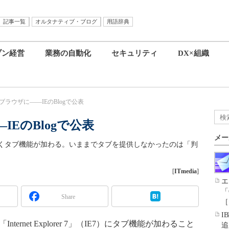
記事一覧
オルタナティブ・ブログ
用語辞典
ブン経営
業務の自動化
セキュリティ
DX×組織
ブブラウザに――IEのBlogで公表
IEのBlogで公表
メー
ョンにようやくタブ機能が加わる。いままでタブを提供しなかったのは「判
[
ITmedia
]
エ
「
Share
［
I
ternet Explorer 7」（IE7）にタブ機能が加わること
追