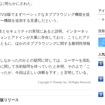
式に明らかにされた。
アイ
E7のβ版でまずベーシックなタブブラウジング機能を提
キ
ザー機能を追加する見通しだという。
性とセキュリティの実現にあると説明。インターネッ
注目
ションとアドインが大量に存在しており、こうしたアド
とともに、ほかのタブブラウジングに関する脆弱性情報
人気
供しなかったのかとの疑問に対しては、ユーザーを混乱
性に関して当初疑問を持っていたと弁明。その上で「こ
誤ったが、今回は正しい決断を下す」と言明している。
Copyright © ITmedia, Inc. All Rights Reserved.
式版リリース