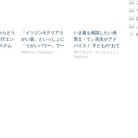
」からどう
「イソジン®クリアう
いま最も相談したい保
ITエン
がい薬」といっしょに
育士・てぃ先生がアド
システム
「うがいパワー」で一
バイス！ 子どもの“おて
年中！ 健やか
つだい”に、どん...
PR(iNova｜Hugkum)
PR(アタック・キュキュット｜
Hugkum)
2％減の
エラー解消のつもりが
大阪ガスに学ぶ！ 大
通話攻撃が
自ら攻撃を実行する「C
手企業が生成AI導入を
oft分析
lickFix」が108％増 日
成功させる理由
本の割...
PR(ITmedia エンタープライ
ズ)
Recommended by