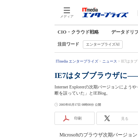
メディア
CIO・クラウド戦略
データドリ
注目ワード
エンタープライズAI
ITmedia エンタープライズ
ニュース
IE7はタ
IE7はタブブラウザに――
Internet Explorerの次期バージ
断を誤っていた」とIEBlog。
2005年05月17日 08時00分 公開
印刷
見る
Microsoftのブラウザ次期バージョン「In