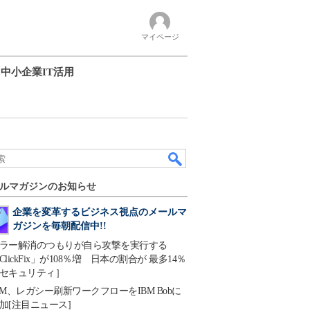
マイページ
中小企業IT活用
ルマガジンのお知らせ
企業を変革するビジネス視点のメールマ
ガジンを毎朝配信中!!
ラー解消のつもりが自ら攻撃を実行する
ClickFix」が108％増 日本の割合が 最多14％
セキュリティ］
BM、レガシー刷新ワークフローをIBM Bobに
加[注目ニュース]