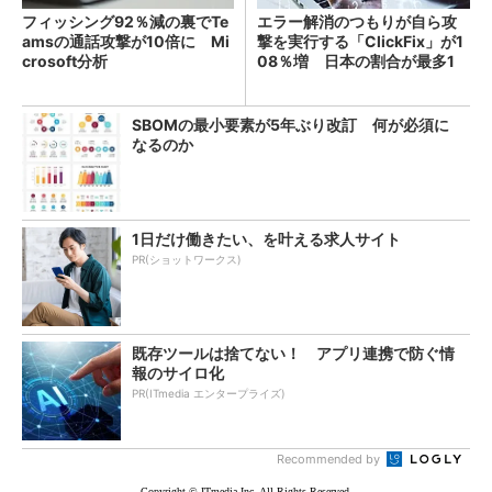
フィッシング92％減の裏でTe
エラー解消のつもりが自ら攻
amsの通話攻撃が10倍に Mi
撃を実行する「ClickFix」が1
crosoft分析
08％増 日本の割合が最多1
4％
SBOMの最小要素が5年ぶり改訂 何が必須に
なるのか
1日だけ働きたい、を叶える求人サイト
PR(ショットワークス)
既存ツールは捨てない！ アプリ連携で防ぐ情
報のサイロ化
PR(ITmedia エンタープライズ)
Recommended by
Copyright © ITmedia Inc. All Rights Reserved.