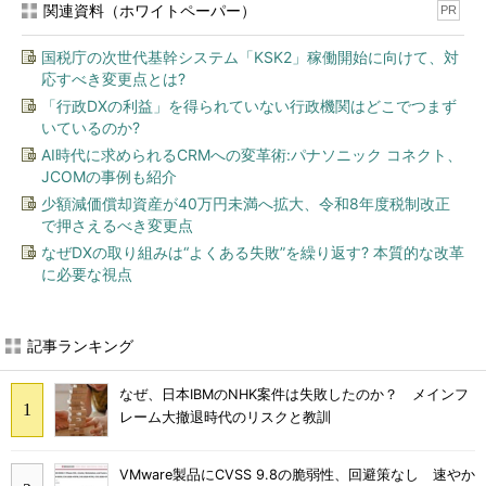
関連資料（ホワイトペーパー）
PR
国税庁の次世代基幹システム「KSK2」稼働開始に向けて、対
応すべき変更点とは?
「行政DXの利益」を得られていない行政機関はどこでつまず
いているのか?
AI時代に求められるCRMへの変革術:パナソニック コネクト、
JCOMの事例も紹介
少額減価償却資産が40万円未満へ拡大、令和8年度税制改正
で押さえるべき変更点
なぜDXの取り組みは“よくある失敗”を繰り返す? 本質的な改革
に必要な視点
記事ランキング
なぜ、日本IBMのNHK案件は失敗したのか？ メインフ
レーム大撤退時代のリスクと教訓
VMware製品にCVSS 9.8の脆弱性、回避策なし 速やか