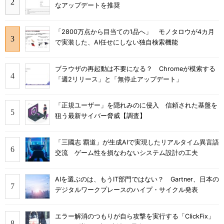
なアップデートを推奨
「2800万点から目当ての1品へ」 モノタロウが4カ月
で実装した、AI任せにしない独自検索機能
ブラウザの再起動は不要になる？ Chromeが模索する
「週2リリース」と「無停止アップデート」
「正規ユーザー」を隠れみのに侵入 信頼された基盤を
狙う最新サイバー脅威【調査】
「三國志 覇道」が生成AIで実現したリアルタイム異言語
交流 ゲーム性を損なわないシステム設計の工夫
AIを選ぶのは、もうIT部門ではない？ Gartner、日本の
デジタルワークプレースのハイプ・サイクル発表
エラー解消のつもりが自ら攻撃を実行する「ClickFix」