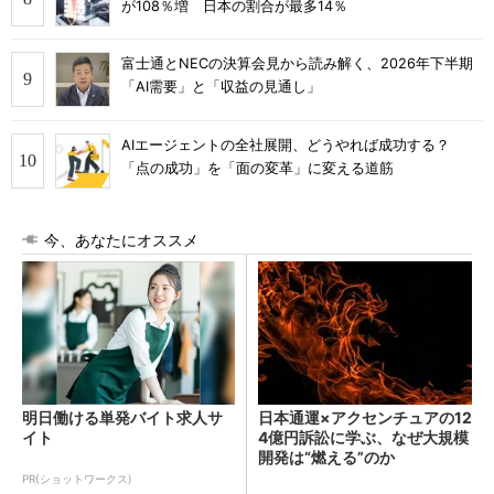
が108％増 日本の割合が最多14％
富士通とNECの決算会見から読み解く、2026年下半期
「AI需要」と「収益の見通し」
AIエージェントの全社展開、どうやれば成功する？
「点の成功」を「面の変革」に変える道筋
今、あなたにオススメ
明日働ける単発バイト求人サ
日本通運×アクセンチュアの12
イト
4億円訴訟に学ぶ、なぜ大規模
開発は“燃える”のか
PR(ショットワークス)