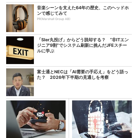
音楽シーンを支えた64年の歴史、このヘッドホ
ンで感じてみて
PR(Marshall Group AB)
「SIer丸投げ」からどう脱却する？ “非ITエン
ジニア9割”でシステム刷新に挑んだJFEスチー
ルに学ぶ
富士通とNECは「AI需要の手応え」をどう語っ
た？ 2026年下半期の見通しを考察